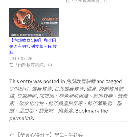
在「內部教育訓練」中
【內部教育訓練】咖啡因
是否有效抑制食慾 – Fu教
練
2019-07-26
在「內部教育訓練」中
This entry was posted in
內部教育訓練
and tagged
GYMEFIT
,
健身教練
,
台北健身教練
,
健身
,
內部教育訓
練
,
交感神經
,
咖啡因、棕色脂肪組織、歐耶教練、營養
素、碳水化合物、綠茶與產熱反應、綠茶萃取物、脂
肪、蛋白脂、補充劑、麻黃素
. Bookmark the
permalink
.
←
【學員心得分享】學生– 牛莛奕