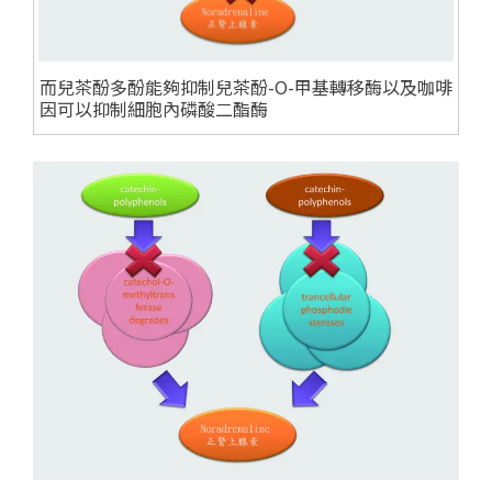
而兒茶酚多酚能夠抑制兒茶酚-O-甲基轉移酶以及咖啡
因可以抑制細胞內磷酸二酯酶