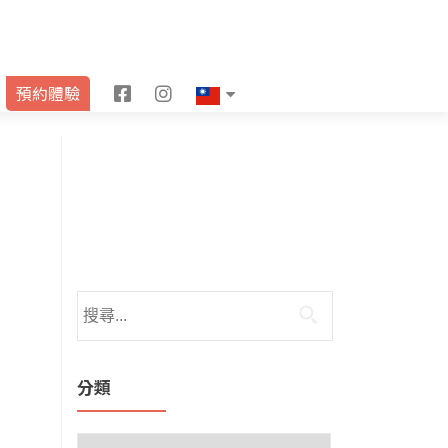
F
I
預約體驗
a
n
c
s
e
t
b
a
o
g
o
r
k
a
m
分類