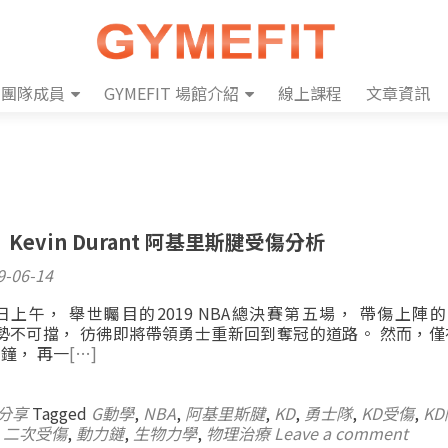
團隊成員
GYMEFIT 場館介紹
線上課程
文章資訊
evin Durant 阿基里斯腱受傷分析
9-06-14
日上午， 舉世矚目的2019 NBA總決賽第五場， 帶傷上陣的 K
一開賽勢不可擋， 彷彿即將帶領勇士重新回到奪冠的道路。 然而，
鐘， 再一
[…]
分享
Tagged
G動學
,
NBA
,
阿基里斯腱
,
KD
,
勇士隊
,
KD受傷
,
K
,
二次受傷
,
動力鏈
,
生物力學
,
物理治療
Leave a comment