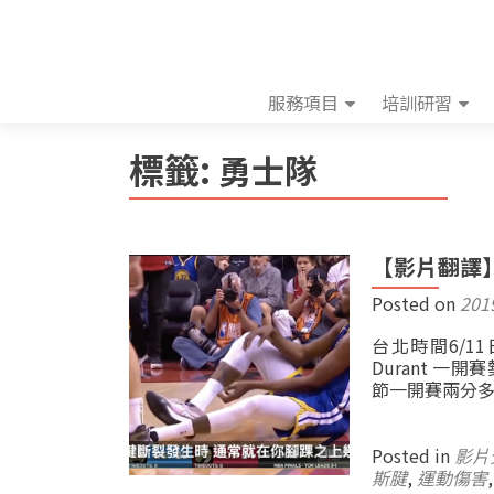
服務項目
培訓研習
標籤:
勇士隊
【影片翻譯】K
Posted on
201
台北時間6/11
Durant 
節一開賽兩分多
Posted in
影片
斯腱
,
運動傷害