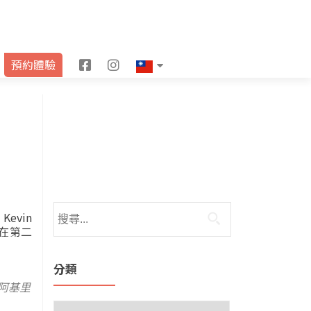
F
I
預約體驗
a
n
c
s
e
t
b
a
o
g
o
r
evin
僅在第二
k
a
m
分類
D阿基里