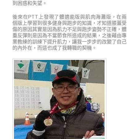
到困惑和失望
。
後來在PTT上發現了體適能版與肌肉海灘版，在兩
個版上學習到很多健身與跑步的知識，才知道膝蓋受
傷的原因其實是因為肌力不足與跑步姿勢不正確，
體
重反彈則是因為不當節食所造成的結果，之後藉由專
業教練的訓練下提升肌力，
讓我一步步的改變了自己
的內外在，而這也成
了我轉職的契機。