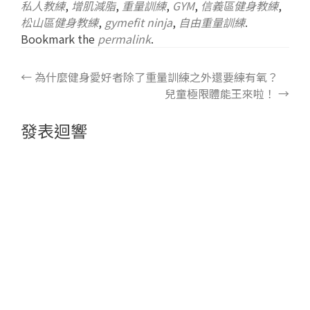
私人教練
,
增肌減脂
,
重量訓練
,
GYM
,
信義區健身教練
,
松山區健身教練
,
gymefit ninja
,
自由重量訓練
.
Bookmark the
permalink
.
←
為什麼健身愛好者除了重量訓練之外還要練有氧？
兒童極限體能王來啦！
→
發表迴響