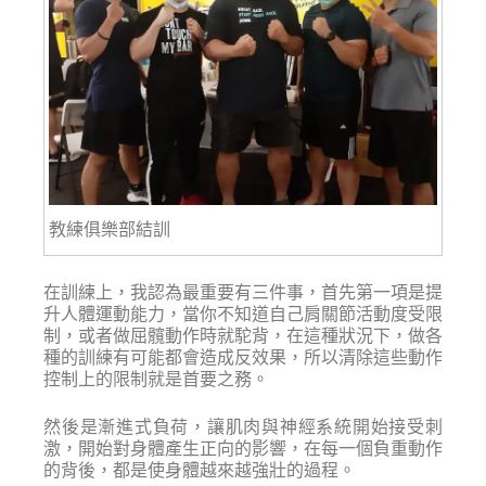
教練俱樂部結訓
在訓練上，我認為最重要有三件事，首先第一項是提
升人體運動能力，當你不知道自己肩關節活動度受限
制，或者做屈髖動作時就駝背，在這種狀況下，做各
種的訓練有可能都會造成反效果，所以清除這些動作
控制上的限制就是首要之務。
然後是漸進式負荷，讓肌肉與神經系統開始接受刺
激，開始對身體產生正向的影響，在每一個負重動作
的背後，都是使身體越來越強壯的過程。