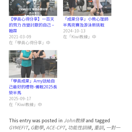
【學員心得分享】一百天
「成果分享」小熊心理師
的努力 改變討厭的自己 –
半馬完賽及游泳新挑戰
翰霖
2024-10-13
2021-03-09
在「Kiwi教練」中
在「學員心得分享」中
「學員成果」Amy送給自
己最好的禮物-備戰2025長
榮半馬
2025-09-17
在「Kiwi教練」中
This entry was posted in
John教練
and tagged
GYMEFIT
,
G動學
,
ACE-CPT
,
功能性訓練
,
重訓
,
一對一