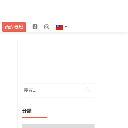
F
I
預約體驗
a
n
c
s
e
t
b
a
o
g
o
r
k
a
m
分類