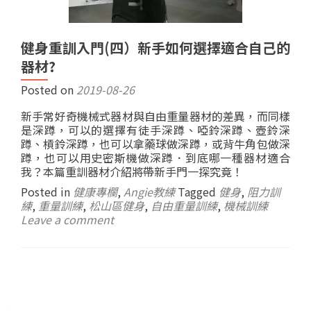
健身重訓入門(四）新手如何選擇適合自己的
器材?
Posted on
2019-08-26
新手常好奇機械式器材與自由重量器材的差異，而同樣
是深蹲，可以的選擇有徒手深蹲、啞鈴深蹲、壺鈴深
蹲、槓鈴深蹲，也可以拿藥球做深蹲，或背牛角包做深
蹲，也可以用史密斯機做深蹲．到底哪一種器材適合
我？本篇重訓器材介紹將帶新手門一探究竟！
Posted in
健康專欄
,
Angie教練
Tagged
健身
,
阻力訓
練
,
重量訓練
,
松山區健身
,
自由重量訓練
,
機械訓練
Leave a comment