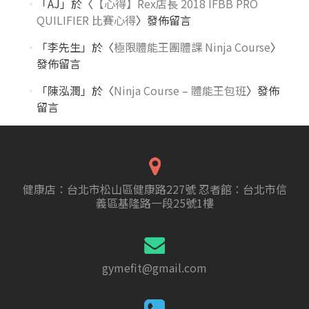
「
AJ
」於〈
【心得】Rex店長 2018 IFBB PRO
QUILIFIER 比賽心得
〉發佈留言
「
李先生
」於〈
極限體能王團體課 Ninja Course
〉
發佈留言
「
陳泓潤
」於〈
Ninja Course – 體能王包班
〉發佈
留言
健康店：台北市松山區健康路227號 忍者館：台北市信
義區基隆路一段25號1樓
gymefit@gmail.com