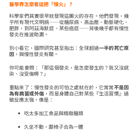
醫學界怎麼看這把「慢火」？
科學家們其實很早就發現這團火的存在。他們發現，幾
乎所有現代文明病——從糖尿病、高血壓、動脈硬化、
肥胖，到阿茲海默症、某些癌症——背後幾乎都有慢性
發炎在推波助瀾。
別小看它，國際研究甚至指出：全球超過
一半的死亡原
因
，與慢性發炎有關。
你可能會問：「那這個發炎，是怎麼發生的？我又沒感
染、沒受傷啊？」
重點來了：慢性發炎的可怕之處就在於，它常常
不是因
為有病菌或外傷
，而是身體自己對某些『生活習慣』過
敏反應太強，像是：
吃太多加工食品與精緻糖類
久坐不動，跟椅子合為一體