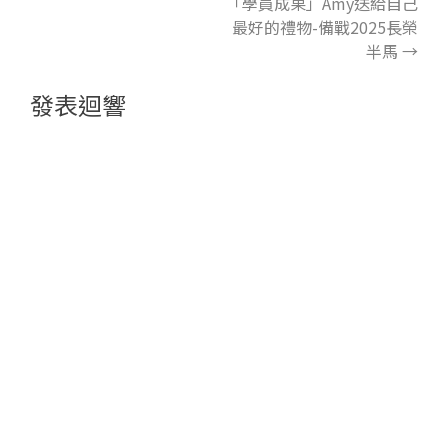
「學員成果」Amy送給自己
最好的禮物-備戰2025長榮
半馬
→
發表迴響