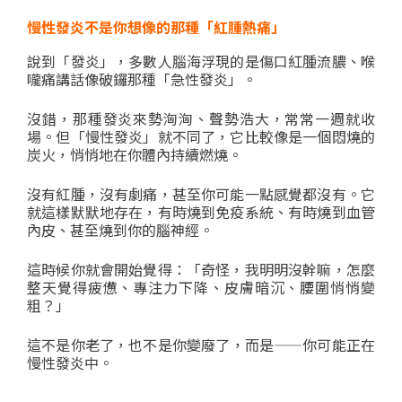
慢性發炎不是你想像的那種「紅腫熱痛」
說到「發炎」，多數人腦海浮現的是傷口紅腫流膿、喉
嚨痛講話像破鑼那種「急性發炎」。
沒錯，那種發炎來勢洶洶、聲勢浩大，常常一週就收
場。但「慢性發炎」就不同了，它比較像是一個悶燒的
炭火，悄悄地在你體內持續燃燒。
沒有紅腫，沒有劇痛，甚至你可能一點感覺都沒有。它
就這樣默默地存在，有時燒到免疫系統、有時燒到血管
內皮、甚至燒到你的腦神經。
這時候你就會開始覺得：「奇怪，我明明沒幹嘛，怎麼
整天覺得疲憊、專注力下降、皮膚暗沉、腰圍悄悄變
粗？」
這不是你老了，也不是你變廢了，而是——你可能正在
慢性發炎中。