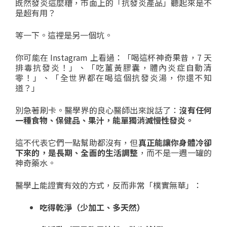
既然發炎這麼糟，市面上的「抗發炎產品」聽起來是不
是超有用？
等一下。這裡是另一個坑。
你可能在 Instagram 上看過：「喝這杯神奇果昔，7 天
排毒抗發炎！」、「吃薑黃膠囊，體內炎症自動清
零！」、「全世界都在喝這個抗發炎湯，你還不知
道？」
別急著刷卡。醫學界的良心醫師出來說話了：
沒有任何
一種食物、保健品、果汁，能單獨消滅慢性發炎。
這不代表它們一點幫助都沒有，但
真正能讓你身體冷卻
下來的，是長期、全面的生活調整
，而不是一週一罐的
神奇藥水。
醫學上能證實有效的方式，反而非常「樸實無華」：
吃得乾淨（少加工、多天然）