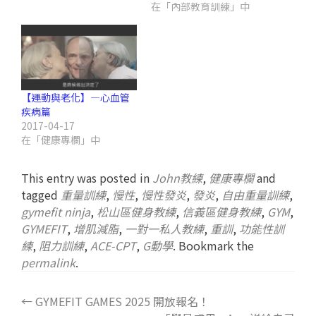
在「內部教育訓練」中
【運動與老化】—心血管
疾病篇
2017-04-17
在「健康專欄」中
This entry was posted in
John教練
,
健康專欄
and
tagged
重量訓練
,
慢性
,
慢性發炎
,
發炎
,
自由重量訓練
,
gymefit ninja
,
松山區健身教練
,
信義區健身教練
,
GYM
,
GYMEFIT
,
增肌減脂
,
一對一私人教練
,
重訓
,
功能性訓
練
,
阻力訓練
,
ACE-CPT
,
G動學
. Bookmark the
permalink
.
←
GYMEFIT GAMES 2025 開放報名！