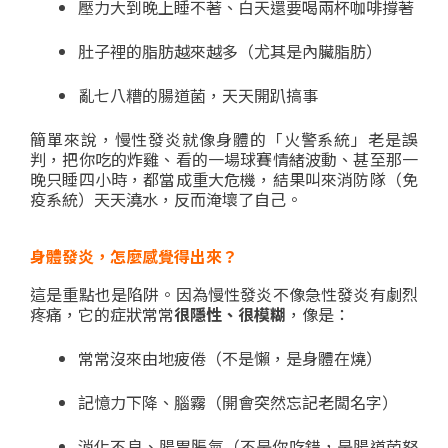
壓力大到晚上睡不著、白天還要喝兩杯咖啡撐著
肚子裡的脂肪越來越多（尤其是內臟脂肪）
亂七八糟的腸道菌，天天開趴搞事
簡單來說，慢性發炎就像身體的「火警系統」老是誤
判，把你吃的炸雞、看的一場球賽情緒波動、甚至那一
晚只睡四小時，都當成重大危機，結果叫來消防隊（免
疫系統）天天澆水，反而淹壞了自己。
身體發炎，怎麼感覺得出來？
這是重點也是陷阱。因為慢性發炎不像急性發炎有劇烈
疼痛，它的症狀常常
很隱性、很模糊
，像是：
常常沒來由地疲倦（不是懶，是身體在燒）
記憶力下降、腦霧（開會突然忘記老闆名字）
消化不良、腸胃脹氣（不是你吃錯，是腸道菌怒