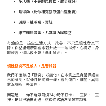
多活動（不是跑馬拉松，散步就好）
睡得夠（比你補充膠原蛋白還重要）
減壓、練呼吸、冥想
維持理想體重，尤其減內臟脂肪
有趣的是，這些生活方式一改善，不只是慢性發炎下
降，你整體健康都會跟著升級——睡得好、心情好、身
體輕盈、還比較不會「暴衝發火」。
慢性發炎不是敵人，是警報器
我們不應該把「發炎」妖魔化。它本質上是身體保護自
己的機制，就像打掃阿姨一樣，看到傷口、細菌、異常
狀況就衝上去清理。
問題是——你不能讓阿姨24小時不打卡，一直掃、一直
掃，掃到把牆皮刷破，然後抱怨牆怎麼越來越醜。