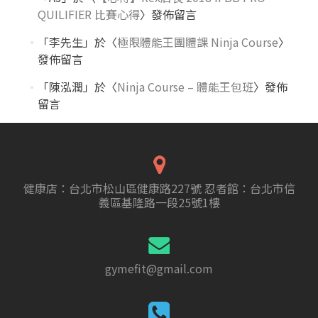
QUILIFIER 比賽心得
〉發佈留言
「
李先生
」於〈
極限體能王團體課 Ninja Course
〉
發佈留言
「
陳泓潤
」於〈
Ninja Course – 體能王包班
〉發佈
留言
健康店：台北市松山區健康路227號 忍者館：台北市信
義區基隆路一段25號1樓
gymefit@gmail.com