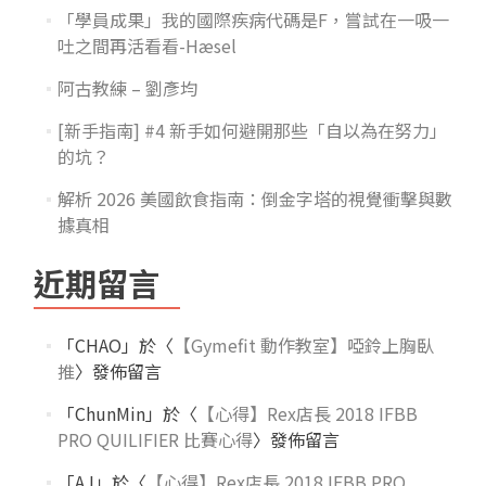
「學員成果」我的國際疾病代碼是F，嘗試在一吸一
吐之間再活看看-Hæsel
阿古教練 – 劉彥均
[新手指南] #4 新手如何避開那些「自以為在努力」
的坑？
解析 2026 美國飲食指南：倒金字塔的視覺衝擊與數
據真相
近期留言
「
CHAO
」於〈
【Gymefit 動作教室】啞鈴上胸臥
推
〉發佈留言
「
ChunMin
」於〈
【心得】Rex店長 2018 IFBB
PRO QUILIFIER 比賽心得
〉發佈留言
「
AJ
」於〈
【心得】Rex店長 2018 IFBB PRO