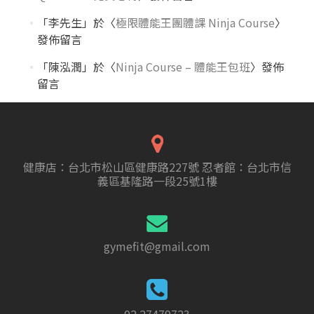
「
李先生
」於〈
極限體能王團體課 Ninja Course
〉
發佈留言
「
陳泓潤
」於〈
Ninja Course – 體能王包班
〉發佈
留言
健康店：台北市松山區健康路227號 忍者館：台北市信
義區基隆路一段25號1樓
gymefit@gmail.com
02 27479723