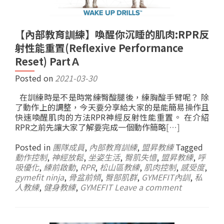
【內部教育訓練】喚醒你沉睡的肌肉:RPR反
射性能重置(Reflexive Performance
Reset) PartＡ
Posted on
2021-03-30
在訓練時是不是時常練臀酸腿後，練胸酸手臂呢？ 除
了動作上的調整，今天要分享給大家的是能簡易操作且
快速喚醒肌肉的方法RPR神經反射性能重置。 在介紹
RPR之前先讓大家了解要完成一個動作簡略
[…]
Posted in
團隊成員
,
內部教育訓練
,
盟昇教練
Tagged
動作控制
,
神經放鬆
,
坐姿生活
,
臀肌失憶
,
盟昇教練
,
呼
吸優化
,
練前啟動
,
RPR
,
松山區教練
,
肌肉控制
,
感受度
,
gymefit ninja
,
骨盆前傾
,
臀部肌群
,
GYMEFIT內訓
,
私
人教練
,
健身教練
,
GYMEFIT
Leave a comment