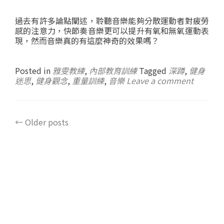
過去有許多論點闡述，聆聽音樂能夠分散運動者對疲勞
感的注意力，快節奏音樂更可以提升有氧和無氧運動表
現，然而音樂真的有這麼神奇的效果嗎？
Posted in
雅雯教練
,
內部教育訓練
Tagged
深蹲
,
健身
迷思
,
健身觀念
,
重量訓練
,
音樂
Leave a comment
←
Older posts