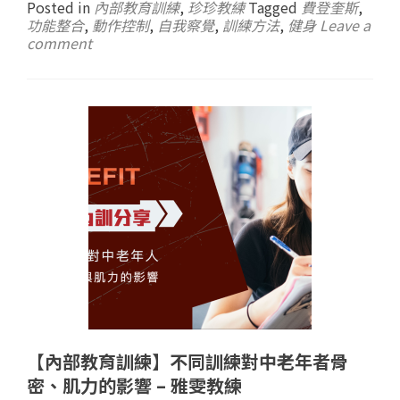
Posted in
內部教育訓練
,
珍珍教練
Tagged
費登奎斯
,
功能整合
,
動作控制
,
自我察覺
,
訓練方法
,
健身
Leave a
comment
【內部教育訓練】不同訓練對中老年者骨
密、肌力的影響 – 雅雯教練