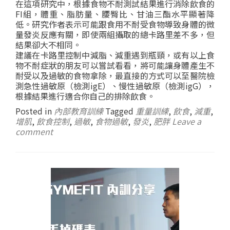
在這項研究中，根據食物不耐測試結果進行消除飲食的
FI組，體重、脂肪量、腰臀比、甘油三酯水平顯著降
低。研究作者表示可能跟食用不耐受食物導致身體的微
量發炎反應有關，即使兩組攝取的總卡路里差不多，但
結果卻大不相同。
建議在卡路里控制中減脂、減重遇到瓶頸，或有以上食
物不耐症狀的朋友可以嘗試看看，將可能讓身體產生不
耐受以及過敏的食物拿除，最直接的方式可以至醫院檢
測急性過敏原（檢測igE）、慢性過敏原（檢測igG），
根據結果進行適合你自己的排除飲食。
Posted in
內部教育訓練
Tagged
重量訓練
,
飲食
,
減重
,
增肌
,
飲食控制
,
過敏
,
食物過敏
,
發炎
,
肥胖
Leave a
comment