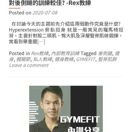
對後側鏈的訓練較佳? -Rex教練
Posted on
2020-07-08
在討論今天的主題前先介紹這兩個動作究竟是什麼?
Hyperextension 俯臥挺身 就是一般常見的羅馬椅挺
背，主要針對股二頭肌、臀大肌及深層豎脊肌做鍛鍊，
常看到舉重選
[…]
Posted in
Rex教練
,
內部教育訓練
Tagged
後側鏈
,
健
身
,
髖關節
,
私人教練
,
健身教練
,
GYMEFIT
,
豎脊肌群
Leave a comment