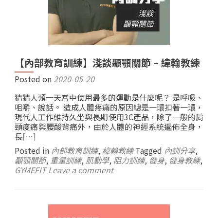
【內部教育訓練】淺談顳顎關節 – 緯翰教練
Posted on
2020-05-20
猜猜人類一天當中使用最多的運動是什麼呢？ 是呼吸、
咀嚼、說話。 造成人體疼痛的原因總是一環扣著一環，
現代人工作維持久坐與長期使用3C產品，除了一般的肩
頸痠痛與腰酸背痛外，由於人體的神經系統遍佈全身，
長
[…]
Posted in
內部教育訓練
,
緯翰教練
Tagged
內訓分享
,
顳顎關節
,
重量訓練
,
肌動學
,
阻力訓練
,
健身
,
健身教練
,
GYMEFIT
Leave a comment