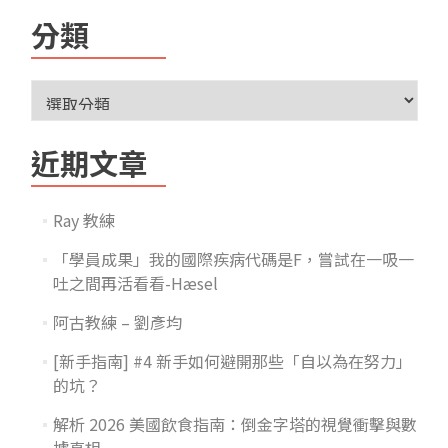
分類
近期文章
Ray 教練
「學員成果」我的國際疾病代碼是F，嘗試在一吸一
吐之間再活看看-Hæsel
阿古教練 – 劉彥均
[新手指南] #4 新手如何避開那些「自以為在努力」
的坑？
解析 2026 美國飲食指南：倒金字塔的視覺衝擊與數
據真相