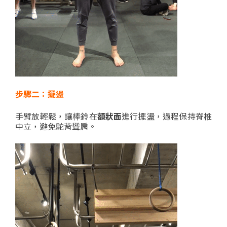
步驟二：
擺盪
手臂放輕鬆，讓棒鈴在
額狀面
進行擺盪，過程保持脊椎
中立，避免駝背聳肩。