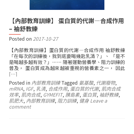
【內部教育訓練】 蛋白質的代謝—合成作用
– 袖舒教練
Posted on
2017-10-27
【內部教育訓練】蛋白質的代謝—合成作用 袖舒教練
「在每次的訓練後，我到底要喝幾匙乳清？」、 「是不
是喝越多越有效？」…… 隨著運動營養學、阻力訓練的
普及， 蛋白質成為越來越被重視的營養素之一， 因此
[…]
Posted in
內部教育訓練
Tagged
氨基酸
,
代謝廢物
,
mRNA
,
IGF
,
乳清
,
合成作用
,
蛋白質的代謝
,
肌肉合成
效率
,
肌肉合成
,
GYMEFIT
,
胰島素
,
蛋白質
,
袖舒教練
,
肌肥大
,
內部教育訓練
,
阻力訓練
,
健身
Leave a
comment