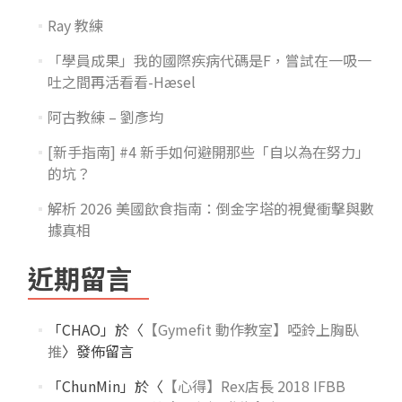
Ray 教練
「學員成果」我的國際疾病代碼是F，嘗試在一吸一
吐之間再活看看-Hæsel
阿古教練 – 劉彥均
[新手指南] #4 新手如何避開那些「自以為在努力」
的坑？
解析 2026 美國飲食指南：倒金字塔的視覺衝擊與數
據真相
近期留言
「
CHAO
」於〈
【Gymefit 動作教室】啞鈴上胸臥
推
〉發佈留言
「
ChunMin
」於〈
【心得】Rex店長 2018 IFBB