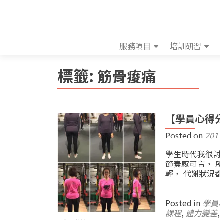
服務項目
培訓研習
標籤:
筋骨痠痛
【學員心得
Posted on
201
學生時代我很討
節奏感可言， 
輕， 代謝狀況
Posted in
學員
課程
,
體力變差