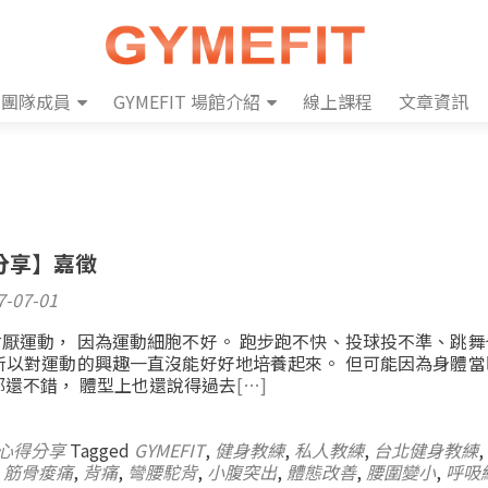
團隊成員
GYMEFIT 場館介紹
線上課程
文章資訊
分享】嘉徵
7-07-01
厭運動， 因為運動細胞不好。 跑步跑不快、投球投不準、跳舞
所以對運動的興趣一直沒能好好地培養起來。 但可能因為身體當
都還不錯， 體型上也還說得過去
[…]
心得分享
Tagged
GYMEFIT
,
健身教練
,
私人教練
,
台北健身教練
,
,
筋骨痠痛
,
背痛
,
彎腰駝背
,
小腹突出
,
體態改善
,
腰圍變小
,
呼吸