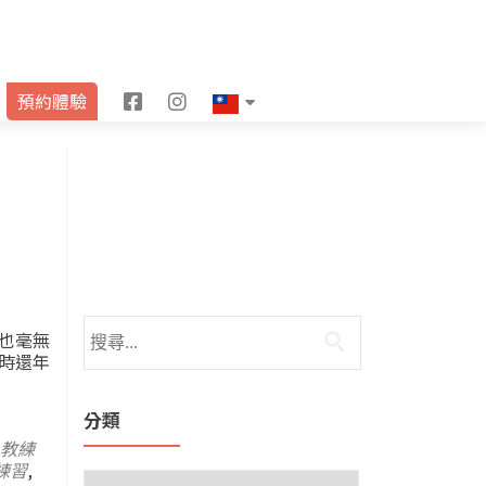
F
I
預約體驗
a
n
c
s
e
t
b
a
o
g
o
r
也毫無
時還年
k
a
m
分類
教練
練習
,