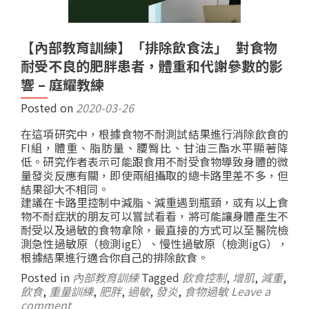
【內部教育訓練】「排除飲食法」 對食物
耐受不良的肥胖患者，體重和代謝參數的影
響 – 庭耀教練
Posted on
2020-03-26
在這項研究中，根據食物不耐測試結果進行消除飲食的
FI組，體重、脂肪量、腰臀比、甘油三酯水平顯著降
低。研究作者表示可能跟食用不耐受食物導致身體的微
量發炎反應有關，即使兩組攝取的總卡路里差不多，但
結果卻大不相同。
建議在卡路里控制中減脂、減重遇到瓶頸，或有以上食
物不耐症狀的朋友可以嘗試看看，將可能讓身體產生不
耐受以及過敏的食物拿除，最直接的方式可以至醫院檢
測急性過敏原（檢測igE）、慢性過敏原（檢測igG），
根據結果進行適合你自己的排除飲食。
Posted in
內部教育訓練
Tagged
飲食控制
,
增肌
,
減重
,
飲食
,
重量訓練
,
肥胖
,
過敏
,
發炎
,
食物過敏
Leave a
comment