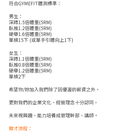
符合GYMEFIT體測標準：
男生：
深蹲1.5倍體重(5RM)
臥推1.2倍體重(5RM)
硬舉1.6倍體重(5RM)
單槓15下 (或單手引體向上1下)
女生：
深蹲1.1倍體重(5RM)
臥推0.8倍體重(5RM)
硬舉1.2倍體重(5RM)
單槓2下
希望你/妳加入我們除了因優渥的薪資之外，
更對我們的企業文化、經營理念十分認同，
未來視興趣、能力培養成管理幹部、講師。
徵才流程：