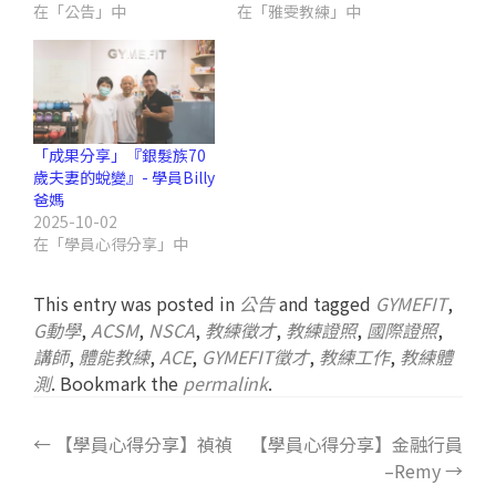
在「公告」中
在「雅雯教練」中
「成果分享」『銀髮族70
歲夫妻的蛻變』- 學員Billy
爸媽
2025-10-02
在「學員心得分享」中
This entry was posted in
公告
and tagged
GYMEFIT
,
G動學
,
ACSM
,
NSCA
,
教練徵才
,
教練證照
,
國際證照
,
講師
,
體能教練
,
ACE
,
GYMEFIT徵才
,
教練工作
,
教練體
測
. Bookmark the
permalink
.
←
【學員心得分享】禎禎
【學員心得分享】金融行員
–Remy
→