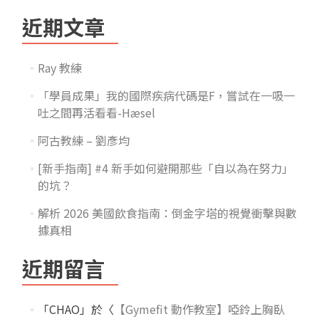
近期文章
Ray 教練
「學員成果」我的國際疾病代碼是F，嘗試在一吸一
吐之間再活看看-Hæsel
阿古教練 – 劉彥均
[新手指南] #4 新手如何避開那些「自以為在努力」
的坑？
解析 2026 美國飲食指南：倒金字塔的視覺衝擊與數
據真相
近期留言
「
CHAO
」於〈
【Gymefit 動作教室】啞鈴上胸臥