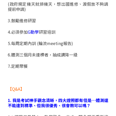
(政府規定幾天就排幾天，想出國進修、渡假放不夠請
提前申請)
3.鼓勵進修研習
4.必須參加
G動學
研習培訓
5.每周定期內訓 (輪流meeting報告)
6.體測三個月未達標者，抽成調降一級
7.定期聚餐
【Q&A】
1. 我是考試神手觀念清晰，四大證照都有但是…體測還
不能達到標準、但我很優秀、很會教可以嗎？