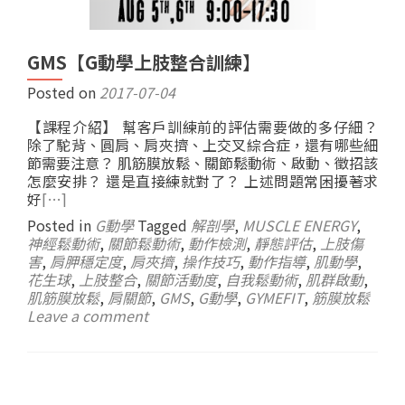
GMS【G動學上肢整合訓練】
Posted on
2017-07-04
【課程介紹】 幫客戶訓練前的評估需要做的多仔細？
除了駝背、圓肩、肩夾擠、上交叉綜合症，還有哪些細
節需要注意？ 肌筋膜放鬆、關節鬆動術、啟動、徵招該
怎麼安排？ 還是直接練就對了？ 上述問題常困擾著求
好
[…]
Posted in
G動學
Tagged
解剖學
,
MUSCLE ENERGY
,
神經鬆動術
,
關節鬆動術
,
動作檢測
,
靜態評估
,
上肢傷
害
,
肩胛穩定度
,
肩夾擠
,
操作技巧
,
動作指導
,
肌動學
,
花生球
,
上肢整合
,
關節活動度
,
自我鬆動術
,
肌群啟動
,
肌筋膜放鬆
,
肩關節
,
GMS
,
G動學
,
GYMEFIT
,
筋膜放鬆
Leave a comment