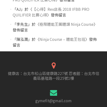
「
AJ
」於〈
【心得】Rex店長 2018 IFBB PRO
QUILIFIER 比賽心得
〉發佈留言
「
李先生
」於〈
極限體能王團體課 Ninja Course
〉
發佈留言
「
陳泓潤
」於〈
Ninja Course – 體能王包班
〉發佈
留言
健康店：台北市松山區健康路227號 忍者館：台北市信
義區基隆路一段25號1樓
gymefit@gmail.com