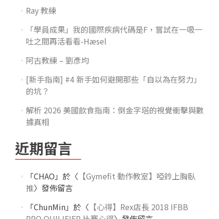
Ray 教練
「學員成果」我的國際疾病代碼是F，嘗試在一吸一
吐之間再活看看-Hæsel
阿古教練 – 劉彥均
[新手指南] #4 新手如何避開那些「自以為在努力」
的坑？
解析 2026 美國飲食指南：倒金字塔的視覺衝擊與數
據真相
近期留言
「
CHAO
」於〈
【Gymefit 動作教室】啞鈴上胸臥
推
〉發佈留言
「
ChunMin
」於〈
【心得】Rex店長 2018 IFBB
PRO QUILIFIER 比賽心得
〉發佈留言