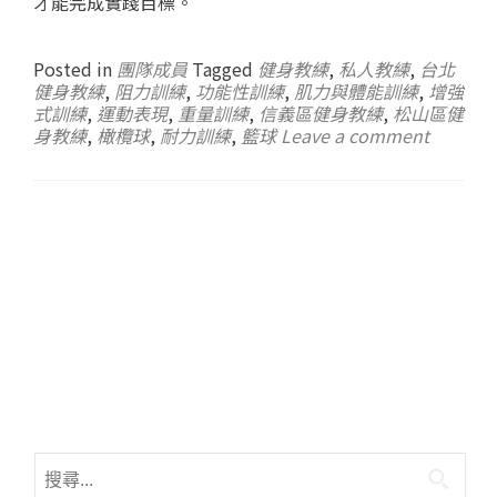
才能完成實踐目標。
Posted in
團隊成員
Tagged
健身教練
,
私人教練
,
台北
健身教練
,
阻力訓練
,
功能性訓練
,
肌力與體能訓練
,
增強
式訓練
,
運動表現
,
重量訓練
,
信義區健身教練
,
松山區健
身教練
,
橄欖球
,
耐力訓練
,
籃球
Leave a comment