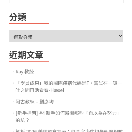
分類
近期文章
Ray 教練
「學員成果」我的國際疾病代碼是F，嘗試在一吸一
吐之間再活看看-Hæsel
阿古教練 – 劉彥均
[新手指南] #4 新手如何避開那些「自以為在努力」
的坑？
解析 2026 美國飲食指南：倒金字塔的視覺衝擊與數