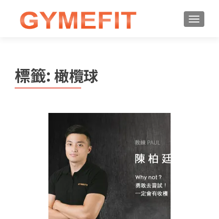
標籤:
橄欖球