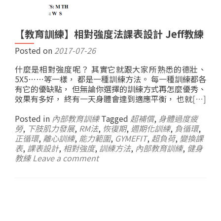
【教育訓練】相對強度法課表設計 Jeff教練
Posted on
2017-07-26
什麼是相對強度呢？ 其實它就跟大家所熟悉的德壯、
5X5⋯⋯等一樣， 都是一種訓練方法。 每一種訓練都各
有它的優缺點， 但無論你選擇的訓練方式再怎麼優秀、
效果有多好， 終有一天身體會達到適應平衡， 也就
[…]
Posted in
內部教育訓練
Tagged
超補償
,
身體過度疲
勞
,
下肢肌力發展
,
RM法
,
恢復期
,
週期化訓練
,
負循環
,
正循環
,
離心訓練
,
能力範圍
,
GYMEFIT
,
超負荷
,
變換課
表
,
課表設計
,
相對強度
,
訓練方法
,
內部教育訓練
,
健身
教練
Leave a comment