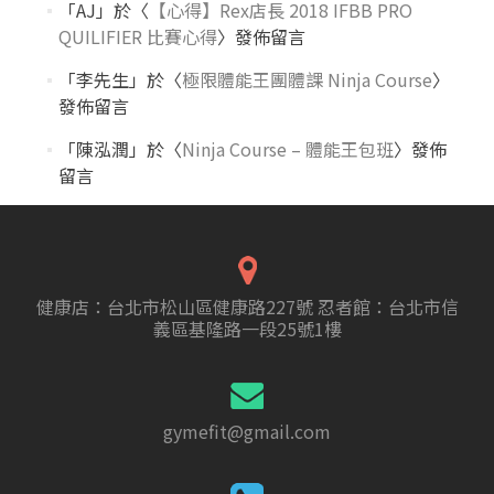
「
AJ
」於〈
【心得】Rex店長 2018 IFBB PRO
QUILIFIER 比賽心得
〉發佈留言
「
李先生
」於〈
極限體能王團體課 Ninja Course
〉
發佈留言
「
陳泓潤
」於〈
Ninja Course – 體能王包班
〉發佈
留言
健康店：台北市松山區健康路227號 忍者館：台北市信
義區基隆路一段25號1樓
gymefit@gmail.com