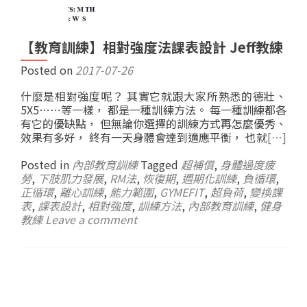
【教育訓練】相對強度法課表設計 Jeff教練
Posted on
2017-07-26
什麼是相對強度呢？ 其實它就跟大家所熟悉的德壯、
5X5⋯⋯等一樣， 都是一種訓練方法。 每一種訓練都各
有它的優缺點， 但無論你選擇的訓練方式再怎麼優秀、
效果有多好， 終有一天身體會達到適應平衡， 也就
[…]
Posted in
內部教育訓練
Tagged
超補償
,
身體過度疲
勞
,
下肢肌力發展
,
RM法
,
恢復期
,
週期化訓練
,
負循環
,
正循環
,
離心訓練
,
能力範圍
,
GYMEFIT
,
超負荷
,
變換課
表
,
課表設計
,
相對強度
,
訓練方法
,
內部教育訓練
,
健身
教練
Leave a comment