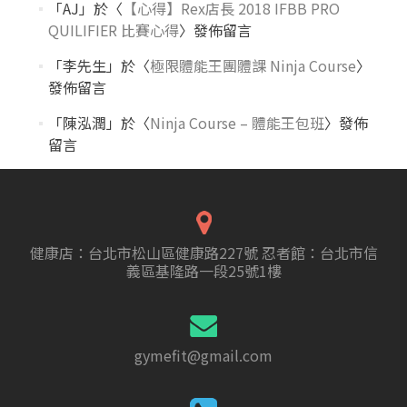
「
AJ
」於〈
【心得】Rex店長 2018 IFBB PRO
QUILIFIER 比賽心得
〉發佈留言
「
李先生
」於〈
極限體能王團體課 Ninja Course
〉
發佈留言
「
陳泓潤
」於〈
Ninja Course – 體能王包班
〉發佈
留言
健康店：台北市松山區健康路227號 忍者館：台北市信
義區基隆路一段25號1樓
gymefit@gmail.com