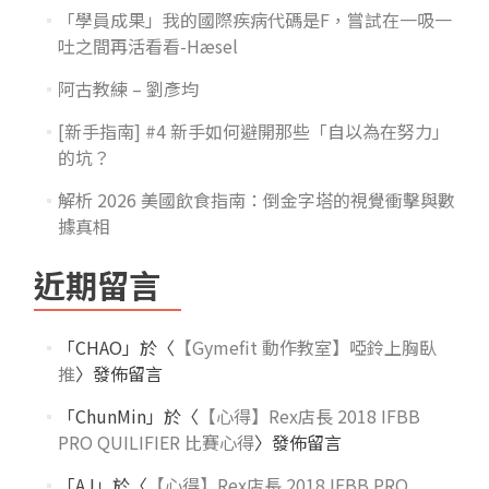
「學員成果」我的國際疾病代碼是F，嘗試在一吸一
吐之間再活看看-Hæsel
阿古教練 – 劉彥均
[新手指南] #4 新手如何避開那些「自以為在努力」
的坑？
解析 2026 美國飲食指南：倒金字塔的視覺衝擊與數
據真相
近期留言
「
CHAO
」於〈
【Gymefit 動作教室】啞鈴上胸臥
推
〉發佈留言
「
ChunMin
」於〈
【心得】Rex店長 2018 IFBB
PRO QUILIFIER 比賽心得
〉發佈留言
「
AJ
」於〈
【心得】Rex店長 2018 IFBB PRO