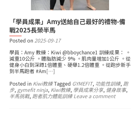
「學員成果」Amy送給自己最好的禮物-備
戰2025長榮半馬
Posted on
2025-09-17
學員：Amy 教練：Kiwi @bboychance1 訓練成果： 。
減重10公斤 。體脂肪減少 9% 。肌肉量增加1公斤 。從
健身小白到深蹲1倍體重、硬舉1.2倍體重 。從跑步新手
到半馬跑者 #Am
[…]
Posted in
Kiwi教練
Tagged
GYMEFIT
,
功能性訓練
,
跑
步
,
gymefit ninja
,
Kiwi教練
,
學員成果分享
,
健身故事
,
半馬挑戰
,
跑者肌力體能訓練
Leave a comment