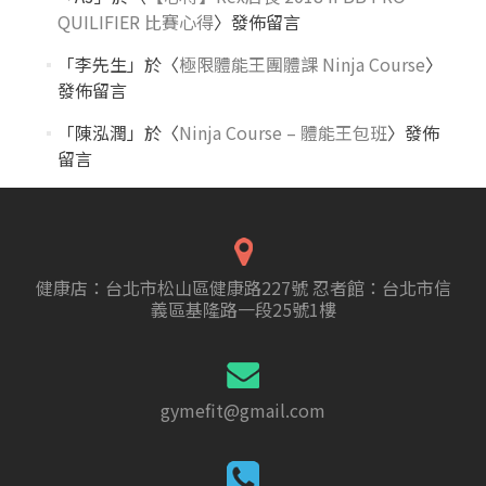
QUILIFIER 比賽心得
〉發佈留言
「
李先生
」於〈
極限體能王團體課 Ninja Course
〉
發佈留言
「
陳泓潤
」於〈
Ninja Course – 體能王包班
〉發佈
留言
健康店：台北市松山區健康路227號 忍者館：台北市信
義區基隆路一段25號1樓
gymefit@gmail.com