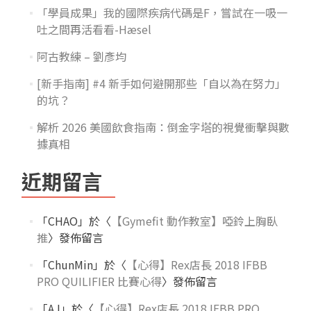
「學員成果」我的國際疾病代碼是F，嘗試在一吸一
吐之間再活看看-Hæsel
阿古教練 – 劉彥均
[新手指南] #4 新手如何避開那些「自以為在努力」
的坑？
解析 2026 美國飲食指南：倒金字塔的視覺衝擊與數
據真相
近期留言
「
CHAO
」於〈
【Gymefit 動作教室】啞鈴上胸臥
推
〉發佈留言
「
ChunMin
」於〈
【心得】Rex店長 2018 IFBB
PRO QUILIFIER 比賽心得
〉發佈留言
「
AJ
」於〈
【心得】Rex店長 2018 IFBB PRO