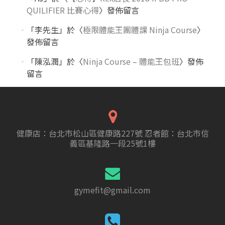
QUILIFIER 比賽心得
〉發佈留言
「
李先生
」於〈
極限體能王團體課 Ninja Course
〉
發佈留言
「
陳泓潤
」於〈
Ninja Course – 體能王包班
〉發佈
留言
健康店：台北市松山區健康路227號 忍者館：台北市信
義區基隆路一段25號1樓
gymefit@gmail.com