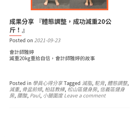
成果分享 『體態調整，成功減重20公
斤！』
Posted on
2021-09-23
會計師雅婷
減重20kg重拾自信，會計師雅婷的故事
Posted in
學員心得分享
Tagged
減脂
,
駝背
,
體態調整
,
減重
,
骨盆前傾
,
柏廷教練
,
松山區健身房
,
信義區健身
房
,
腰酸
,
Paul
,
小腿圍度
Leave a comment