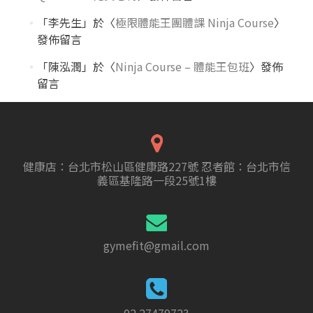
「
李先生
」於〈
極限體能王團體課 Ninja Course
〉
發佈留言
「
陳泓潤
」於〈
Ninja Course – 體能王包班
〉發佈
留言
健康店：台北市松山區健康路227號 忍者館：台北市信
義區基隆路一段25號1樓
gymefit@gmail.com
02 27479723