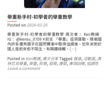
舉重新手村-初學者的舉重教學
Posted on
2024-03-25
舉重新手村-初學者的舉重教學 撰文者： Ken教練
IG： @kensu_0709 #前言 「舉重」這項運動，隨著國
內許多優秀選手在國際賽事中取得佳績後，近年來對於
國人是愈來愈不陌生，有興趣接觸、
[…]
Posted in
Ken教練
,
專文分享
Tagged
健身
,
活動度
,
奧
林匹克舉重
,
舉重
,
抓舉
,
挺舉
,
爆發
,
專項訓練
,
協調性
Leave a comment