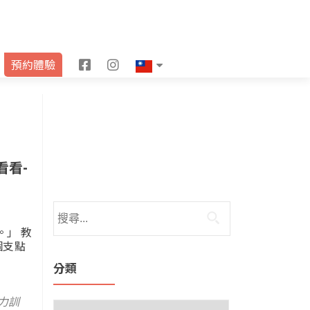
F
I
預約體驗
a
n
c
s
e
t
b
a
看看-
o
g
o
r
。」 教
k
a
一個支點
m
分類
力訓