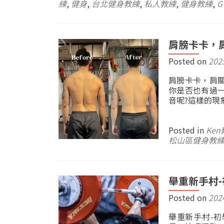
練
,
健身
,
台北健身教練
,
私人教練
,
健身教練
,
G
肩膀卡卡，
Posted on
202
肩膀卡卡，肩關節
你是否也有過
音呢?這樣的現
Posted in
Ke
松山區健身教
舉重新手村
Posted on
202
舉重新手村-初學