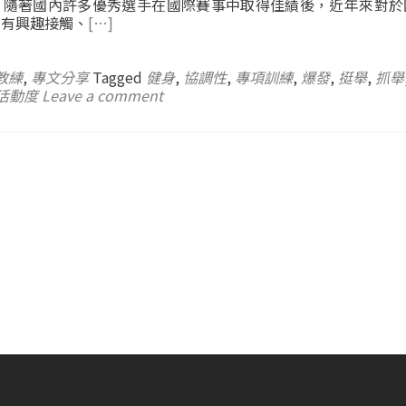
，隨著國內許多優秀選手在國際賽事中取得佳績後，近年來對於
，有興趣接觸、
[…]
n教練
,
專文分享
Tagged
健身
,
協調性
,
專項訓練
,
爆發
,
挺舉
,
抓舉
活動度
Leave a comment