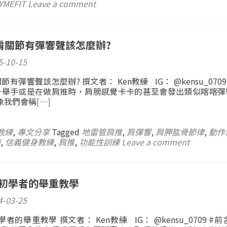
YMEFIT
Leave a comment
肩關節有彈響聲該怎麼辦?
5-10-15
有彈響聲該怎麼辦? 撰文者： Ken教練 IG： @kensu_0709
一舉手或是在做肩推時，肩膀感覺卡卡的甚至會發出類似喀喀彈
象我們會稱
[…]
n教練
,
專文分享
Tagged
地雷管肩推
,
肩彈響
,
肩胛肱骨節律
,
動作
練
,
信義健身教練
,
肩推
,
功能性訓練
Leave a comment
-初學者的舉重教學
4-03-25
者的舉重教學 撰文者： Ken教練 IG： @kensu_0709 #前