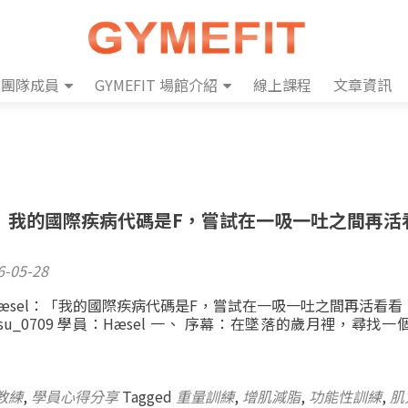
團隊成員
GYMEFIT 場館介紹
線上課程
文章資訊
」我的國際疾病代碼是F，嘗試在一吸一吐之間再活
6-05-28
æsel：「我的國際疾病代碼是F，嘗試在一吸一吐之間再活看看
ensu_0709 學員：Hæsel 一、 序幕：在墜落的歲月裡，尋找
n教練
,
學員心得分享
Tagged
重量訓練
,
增肌減脂
,
功能性訓練
,
肌