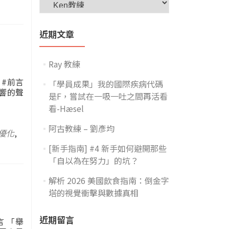
近期文章
Ray 教練
 #前言
「學員成果」我的國際疾病代碼
響的聲
是F，嘗試在一吸一吐之間再活看
看-Hæsel
阿古教練 – 劉彥均
優化
,
[新手指南] #4 新手如何避開那些
「自以為在努力」的坑？
解析 2026 美國飲食指南：倒金字
塔的視覺衝擊與數據真相
近期留言
言 「舉