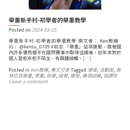
舉重新手村-初學者的舉重教學
Posted on
2024-03-25
舉重新手村-初學者的舉重教學 撰文者： Ken教練
IG： @kensu_0709 #前言 「舉重」這項運動，隨著國
內許多優秀選手在國際賽事中取得佳績後，近年來對於
國人是愈來愈不陌生，有興趣接觸、
[…]
Posted in
Ken教練
,
專文分享
Tagged
健身
,
活動度
,
奧
林匹克舉重
,
舉重
,
抓舉
,
挺舉
,
爆發
,
專項訓練
,
協調性
Leave a comment