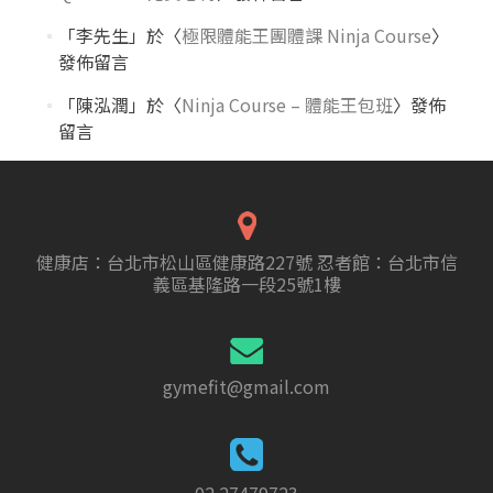
「
李先生
」於〈
極限體能王團體課 Ninja Course
〉
發佈留言
「
陳泓潤
」於〈
Ninja Course – 體能王包班
〉發佈
留言
健康店：台北市松山區健康路227號 忍者館：台北市信
義區基隆路一段25號1樓
gymefit@gmail.com
02 27479723