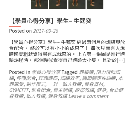
【學員心得分享】學生– 牛莛奕
Posted on
2017-09-28
【學員心得分享】學生– 牛莛奕 經過兩個月的訓練與飲
食配合， 終於可以有小小的成果了！ 每次見面有人說
體態變粗就覺得蠻有成就感的。 上方第一張圖是進行體
驗課程時， 那個時候覺得自己體態太小隻， 且對於
[…]
Posted in
學員心得分享
Tagged
體驗課
,
阻力增強訓
練
,
呼吸配合
,
理想體態
,
訓練效率
,
關節穩定性訓練
,
本
體感覺
,
動作模式
,
一對一私人教練
,
健身器材
,
GYMEFIT
,
飲食配合
,
自主訓練
,
歐耶教練
,
健身
,
台北健
身教練
,
私人教練
,
健身教練
Leave a comment