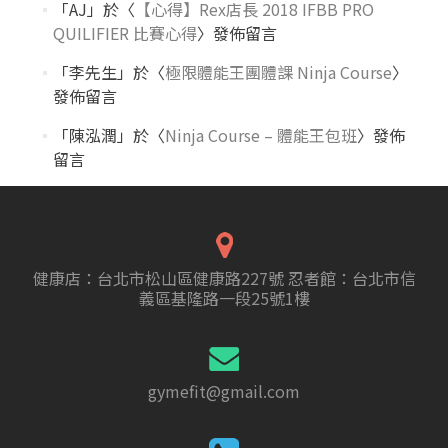
「
AJ
」於〈
【心得】Rex店長 2018 IFBB PRO
QUILIFIER 比賽心得
〉發佈留言
「
李先生
」於〈
極限體能王團體課 Ninja Course
〉
發佈留言
「
陳泓潤
」於〈
Ninja Course – 體能王包班
〉發佈
留言
健康店：台北市松山區健康路227號 忍者館：台北市信
義區基隆路一段25號1樓
gymefit@gmail.com