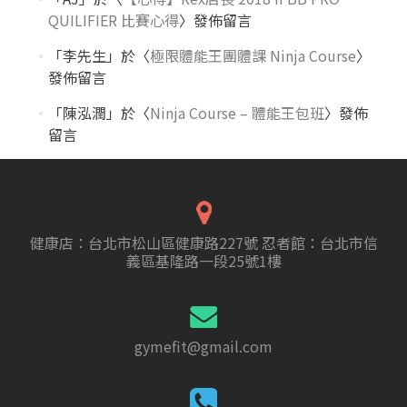
QUILIFIER 比賽心得
〉發佈留言
「
李先生
」於〈
極限體能王團體課 Ninja Course
〉
發佈留言
「
陳泓潤
」於〈
Ninja Course – 體能王包班
〉發佈
留言
健康店：台北市松山區健康路227號 忍者館：台北市信
義區基隆路一段25號1樓
gymefit@gmail.com