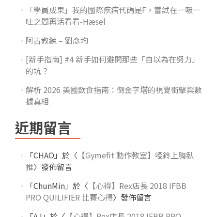
「學員成果」我的國際疾病代碼是F，嘗試在一吸一
吐之間再活看看-Hæsel
阿古教練 – 劉彥均
[新手指南] #4 新手如何避開那些「自以為在努力」
的坑？
解析 2026 美國飲食指南：倒金字塔的視覺衝擊與數
據真相
近期留言
「
CHAO
」於〈
【Gymefit 動作教室】啞鈴上胸臥
推
〉發佈留言
「
ChunMin
」於〈
【心得】Rex店長 2018 IFBB
PRO QUILIFIER 比賽心得
〉發佈留言
「
AJ
」於〈
【心得】Rex店長 2018 IFBB PRO