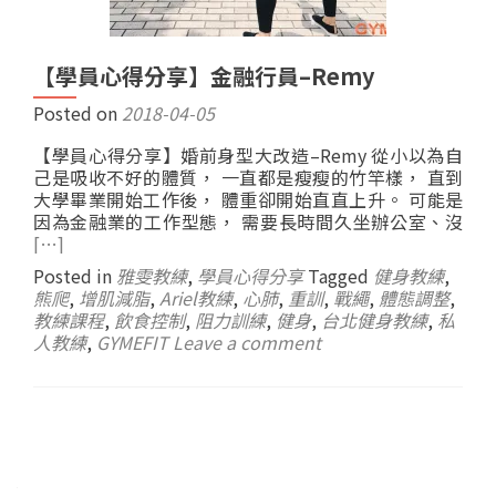
【學員心得分享】金融行員–Remy
Posted on
2018-04-05
【學員心得分享】婚前身型大改造–Remy 從小以為自
己是吸收不好的體質， 一直都是瘦瘦的竹竿樣， 直到
大學畢業開始工作後， 體重卻開始直直上升。 可能是
因為金融業的工作型態， 需要長時間久坐辦公室、沒
[…]
Posted in
雅雯教練
,
學員心得分享
Tagged
健身教練
,
熊爬
,
增肌減脂
,
Ariel教練
,
心肺
,
重訓
,
戰繩
,
體態調整
,
教練課程
,
飲食控制
,
阻力訓練
,
健身
,
台北健身教練
,
私
人教練
,
GYMEFIT
Leave a comment