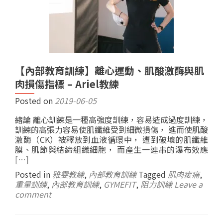
【內部教育訓練】離心運動、肌酸激酶與肌
肉損傷指標 – Ariel教練
Posted on
2019-06-05
緒論 離心訓練是一種高強度訓練，容易造成過度訓練，
訓練的高張力容易使肌纖維受到細微損傷， 進而使肌酸
激酶（CK）被釋放到血液循環中， 遭到破壞的肌纖維
膜、肌節與結締組織細胞， 而產生一連串的瀑布效應
[…]
Posted in
雅雯教練
,
內部教育訓練
Tagged
肌肉痠痛
,
重量訓練
,
內部教育訓練
,
GYMEFIT
,
阻力訓練
Leave a
comment