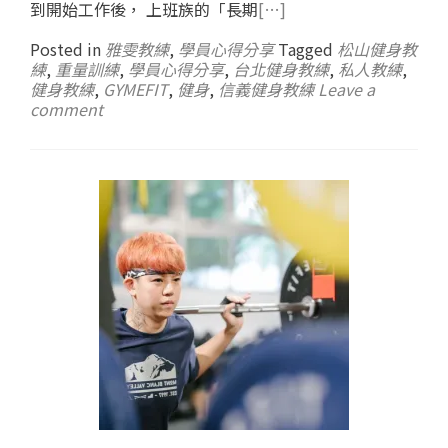
到開始工作後， 上班族的「長期
[…]
Posted in
雅雯教練
,
學員心得分享
Tagged
松山健身教
練
,
重量訓練
,
學員心得分享
,
台北健身教練
,
私人教練
,
健身教練
,
GYMEFIT
,
健身
,
信義健身教練
Leave a
comment