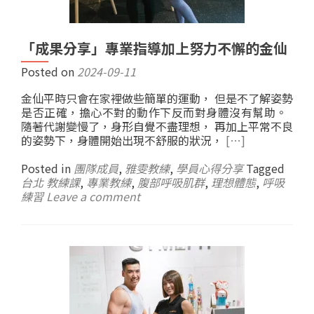
「成果分享」專業指導加上努力不懈的金仙
Posted on
2024-09-11
金仙平時只會在家裡做些簡單的運動， 但是不了解姿勢
是否正確，擔心不對的動作下反而對身體沒有幫助。
隨著代謝變慢了，身形自覺不盡理想， 再加上平常不良
的姿勢下，身體開始出現不舒服的狀況，
[…]
Posted in
團隊成員
,
雅雯教練
,
學員心得分享
Tagged
台北 教練課
,
專業教練
,
腹部呼吸肌群
,
理想體態
,
呼吸
練習
Leave a comment