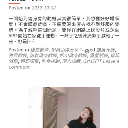
Posted on
2019-10-02
一開始到健身房的動機其實很簡單，我想要好好睡個
覺！不會腰痠背痛，不需要滾來滾去找不到舒服的姿
勢。為了減輕這個問題，曾經在網路上找影片或運動
APP 開始在家徒手運動。一陣子之後背痛似乎減輕了一
些，但是
[…]
Posted in
雅雯教練
,
學員心得分享
Tagged
腰痠背痛
,
雅雯教練
,
信義健身教練
,
松山健身教練
,
重量訓練
,
增肌
減脂
,
體態調整
,
飲食控制
,
阻力訓練
,
GYMEFIT
Leave a
comment