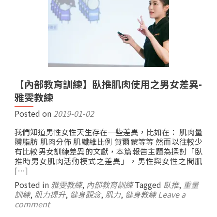
【內部教育訓練】臥推肌肉使用之男女差異-
雅雯教練
Posted on
2019-01-02
我們知道男性女性天生存在一些差異，比如在： 肌肉量
體脂肪 肌肉分佈 肌纖維比例 賀爾蒙等等 然而以往較少
有比較男女訓練差異的文獻，本篇報告主題為探討「臥
推時男女肌肉活動模式之差異」，男性與女性之間肌
[…]
Posted in
雅雯教練
,
內部教育訓練
Tagged
臥推
,
重量
訓練
,
肌力提升
,
健身觀念
,
肌力
,
健身教練
Leave a
comment