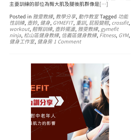
主要訓練的部位為臀大肌及腿後肌群像是
[…]
Posted in
雅雯教練
,
教學分享
,
動作教室
Tagged
功能
性訓練
,
壺鈴
,
健身
,
GYMEFIT
,
重訓
,
屁股變翹
,
crossfit
,
workout
,
翹臀訓練
,
壺鈴擺盪
,
雅雯教練
,
gymefit
ninja
,
松山區健身教練
,
信義區健身教練
,
Fitness
,
GYM
,
健身工作室
,
健身房
1 Comment