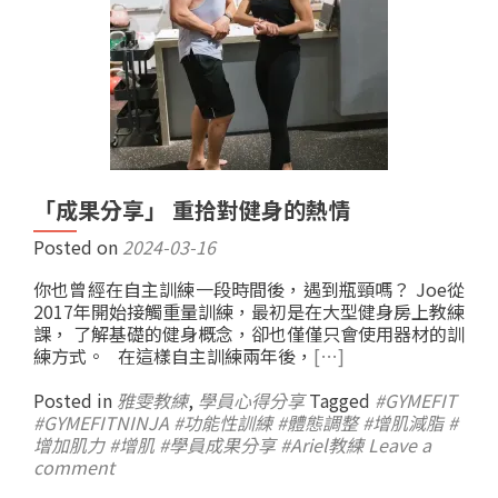
「成果分享」 重拾對健身的熱情
Posted on
2024-03-16
你也曾經在自主訓練一段時間後，遇到瓶頸嗎？ Joe從
2017年開始接觸重量訓練，最初是在大型健身房上教練
課， 了解基礎的健身概念，卻也僅僅只會使用器材的訓
練方式。 在這樣自主訓練兩年後，
[…]
Posted in
雅雯教練
,
學員心得分享
Tagged
#GYMEFIT
#GYMEFITNINJA #功能性訓練 #體態調整 #增肌減脂 #
增加肌力 #增肌 #學員成果分享 #Ariel教練
Leave a
comment