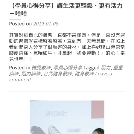
【學員心得分享】讓生活更輕鬆、更有活力
－哈哈
Posted on
2019-01-08
其實對於自己的體態一直都不甚滿意，但是一直沒有運
動的習慣就這樣廢著廢著，直到有一天無意間，在IG上
看到健身人分享了很厲害的身材，加上喜歡爬山但常常
腰痠背痛、氣喘如牛，才激起「我要運動！」的心；畢
竟也年
[…]
Posted in
雅雯教練
,
學員心得分享
Tagged
肌力
,
重量
訓練
,
阻力訓練
,
台北健身教練
,
健身教練
Leave a
comment