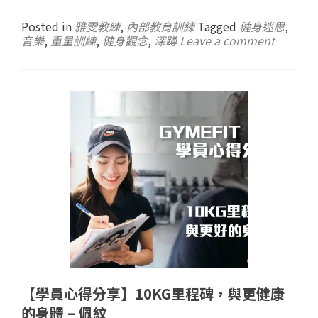
Posted in
雅雯教練
,
內部教育訓練
Tagged
健身迷思
,
音樂
,
重量訓練
,
健身觀念
,
深蹲
Leave a comment
【學員心得分享】10KG里程碑，與更健康
的身體 – 佩紋