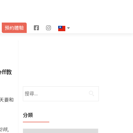
F
I
預約體驗
a
n
c
s
e
t
b
a
eff教
o
g
o
r
練今天要和
k
a
m
分類
旋轉
,