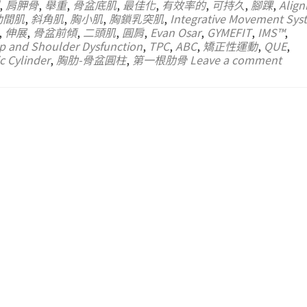
,
肩胛骨
,
舉重
,
骨盆底肌
,
最佳化
,
有效率的
,
可持久
,
腳踝
,
Alig
肋間肌
,
斜角肌
,
胸小肌
,
胸鎖乳突肌
,
Integrative Movement Sy
,
伸展
,
骨盆前傾
,
二頭肌
,
圓肩
,
Evan Osar
,
GYMEFIT
,
IMS™
,
ip and Shoulder Dysfunction
,
TPC
,
ABC
,
矯正性運動
,
QUE
,
c Cylinder
,
胸肋-骨盆圓柱
,
第一根肋骨
Leave a comment