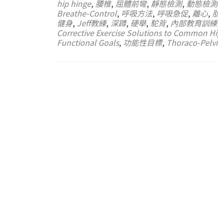
hip hinge
,
腰椎
,
屈體前彎
,
靜態檢測
,
動態檢測
Breathe-Control
,
呼吸方法
,
呼吸急促
,
離心
,
健身
,
Jeff教練
,
深蹲
,
硬舉
,
駝背
,
內部教育訓練
Corrective Exercise Solutions to Common H
Functional Goals
,
功能性目標
,
Thoraco-Pelvi