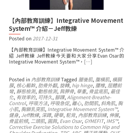
【內部教育訓練】Integrative Movement
System™ 介紹－Jeff教練
Posted on
2017-12-31
【內部教育訓練】Integrative Movement System™ 介
紹 Jeff教練 Jeff教練今天要和大家分享Evan Osar的
Integrative Movement System™，
[…]
Posted in
內部教育訓練
Tagged
腿後肌
,
腹橫肌
,
橫膈
膜
,
核心軀幹
,
肋骨外翻
,
旋轉
,
hip hinge
,
腰椎
,
屈體前
彎
,
靜態檢測
,
動態檢測
,
肩胛骨
,
舉重
,
骨盆底肌
,
最佳
化
,
有效率的
,
可持久
,
腳踝
,
Alignment-Breathe-
Control
,
呼吸方法
,
呼吸急促
,
離心
,
肋間肌
,
斜角肌
,
胸
小肌
,
胸鎖乳突肌
,
Integrative Movement System™
,
健身
,
Jeff教練
,
深蹲
,
硬舉
,
駝背
,
內部教育訓練
,
伸展
,
骨盆前傾
,
二頭肌
,
圓肩
,
Evan Osar
,
GYMEFIT
,
IMS™
,
Corrective Exercise Solutions to Common Hip and
Shoulder Dysfunction
,
TPC
,
ABC
,
矯正性運動
,
QUE
,