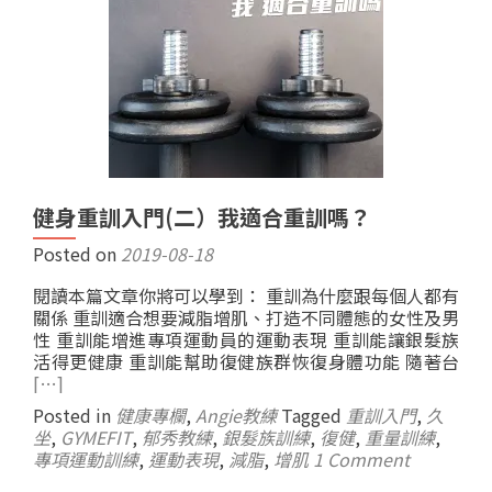
健身重訓入門(二）我適合重訓嗎？
Posted on
2019-08-18
閱讀本篇文章你將可以學到： 重訓為什麼跟每個人都有
關係 重訓適合想要減脂增肌、打造不同體態的女性及男
性 重訓能增進專項運動員的運動表現 重訓能讓銀髮族
活得更健康 重訓能幫助復健族群恢復身體功能 隨著台
[…]
Posted in
健康專欄
,
Angie教練
Tagged
重訓入門
,
久
坐
,
GYMEFIT
,
郁秀教練
,
銀髮族訓練
,
復健
,
重量訓練
,
專項運動訓練
,
運動表現
,
減脂
,
增肌
1 Comment