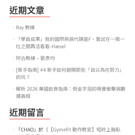
近期文章
Ray 教練
「學員成果」我的國際疾病代碼是F，嘗試在一吸一
吐之間再活看看-Hæsel
阿古教練 – 劉彥均
[新手指南] #4 新手如何避開那些「自以為在努力」
的坑？
解析 2026 美國飲食指南：倒金字塔的視覺衝擊與數
據真相
近期留言
「
CHAO
」於〈
【Gymefit 動作教室】啞鈴上胸臥