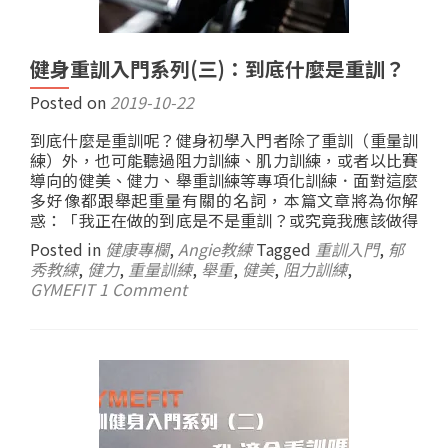
健身重訓入門系列(三)：到底什麼是重訓？
Posted on
2019-10-22
到底什麼是重訓呢？健身初學入門者除了重訓（重量訓
練）外，也可能聽過阻力訓練、肌力訓練，或者以比賽
導向的健美、健力、舉重訓練等專項化訓練．面對這麼
多好像都跟舉起重量有關的名詞，本篇文章將為你解
惑：「我正在做的到底是不是重訓？或究竟我應該做得
又是什麼？」
Posted in
健康專欄
,
Angie教練
Tagged
重訓入門
,
郁
秀教練
,
健力
,
重量訓練
,
舉重
,
健美
,
阻力訓練
,
GYMEFIT
1 Comment