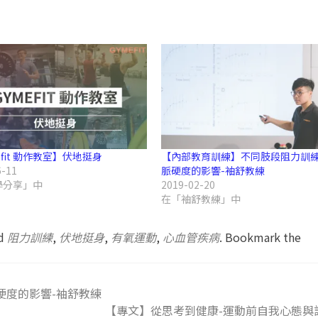
efit 動作教室】伏地挺身
【內部教育訓練】不同肢段阻力訓
6-11
脈硬度的影響-袖舒教練
學分享」中
2019-02-20
在「袖舒教練」中
ed
阻力訓練
,
伏地挺身
,
有氧運動
,
心血管疾病
. Bookmark the
硬度的影響-袖舒教練
【專文】從思考到健康-運動前自我心態與