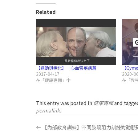
Related
【運動與老化】—心血管疾病篇
【Gym
2017-04-17
2020-0
在「健康專欄」中
在「教
This entry was posted in
健康專欄
and tagg
permalink
.
←
【內部教育訓練】不同肢段阻力訓練對動脈