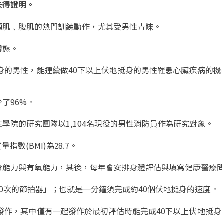
未得證明。
頭肌﹑腹肌的熱門訓練動作，
尤其受男性青睞。
體態。
身的男性，
能連續做40下以上伏地挺身的男性
罹患心臟疾病的機
。
了96%。
生學院的研究團隊
以1,104名現役的男性消防員作為研究對象。
指數(BMI)為28.7。
身能力與有氧能力，
其後，每年會安排身體評估與填寫健康醫療
0次的節拍器」
；也就是一分鐘須完成約40個伏地挺身的速度。
發作，
其中僅有一起發作於最初評估時能完成40下以上伏地挺身