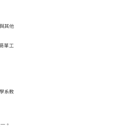
與其他
簡單工
學系教
之一。