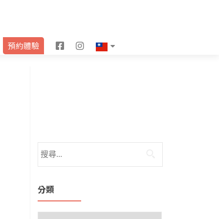
F
I
預約體驗
a
n
c
s
e
t
b
a
o
g
o
r
k
a
m
分類