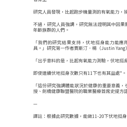
研究人員發現，比起跑步機量測的有氧能力，
不過，研究人員強調，研究無法證明其中因果
年齡族群的人們。
「我們的研究結果支持，
伏地挺身能力能應
具。」
研究第一作者賈斯汀．楊（
Justin Yang
「出乎意料的是，比起有氧能力測驗，
伏地挺
即使連續伏地挺身次數只有11下也有其益處*。
「這份研究強調體能狀況於健康的重要意義，
授、
劍橋健康聯盟醫院的職業醫療首席史提方
—
譯註：根據此研究數據，能做11-20下伏地挺