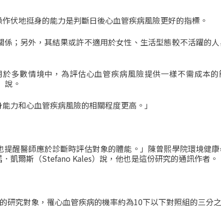
操作伏地挺身的能力是判斷日後心血管疾病風險更好的指標。
關係；
另外，其結果或許不適用於女性、
生活型態較不活躍的人
用於多數情境中，
為評估心血管疾病風險提供一樣不需成本的
）說。
身能力和心血管疾病風險的相關程度更高。」
也提醒醫師應於診斷時評估對象的體能。」
陳曾熙學院環境健康
諾．凱爾斯（
Stefano Kales
）說，
他也是這份研究的通訊作者。
身的研究對象，罹心血管疾病的機率約為10下以下對照組的三分