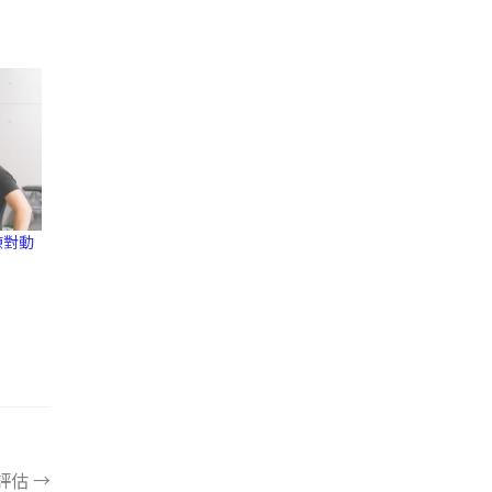
練對動
評估
→