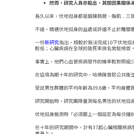
然而，研究人員亦點出，其間因果關係
長久以來，伏地挺身都是鍛鍊肩膀、胸肌﹑
三
不過，精通伏地挺身的益處
或許遠不止於雕塑
一份
新研究
指出，
相較於無法完成10下伏地挺
較低；
心臟疾病在全球的致死率排名常駐榜首
事實上，他們心血管疾病發作的機率
較對照組少
在這項為期十年的研究中，
哈佛陳曾熙公共衛
受試男性群體的平均年齡為39.6歲，
平均身體質量
研究開始時，
研究團隊量測每名男性的伏地挺
伏地挺身施測時「必須跟上一個設定為每分鐘8
在十年的研究期間中，計有37起心臟相關疾病
者身上。