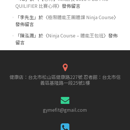
QUILIFIER 比賽心得
〉發佈留言
「
李先生
」於〈
極限體能王團體課 Ninja Course
〉
發佈留言
「
陳泓潤
」於〈
Ninja Course – 體能王包班
〉發佈
留言
健康店：台北市松山區健康路227號 忍者館：台北市信
義區基隆路一段25號1樓
gymefit@gmail.com