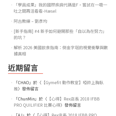
「學員成果」我的國際疾病代碼是F，嘗試在一吸一
吐之間再活看看-Hæsel
阿古教練 – 劉彥均
[新手指南] #4 新手如何避開那些「自以為在努力」
的坑？
解析 2026 美國飲食指南：倒金字塔的視覺衝擊與數
據真相
近期留言
「
CHAO
」於〈
【Gymefit 動作教室】啞鈴上胸臥
推
〉發佈留言
「
ChunMin
」於〈
【心得】Rex店長 2018 IFBB
PRO QUILIFIER 比賽心得
〉發佈留言
「
AJ
」於〈
【心得】Rex店長 2018 IFBB PRO