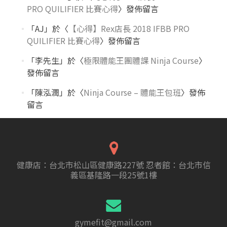
PRO QUILIFIER 比賽心得
〉發佈留言
「
AJ
」於〈
【心得】Rex店長 2018 IFBB PRO
QUILIFIER 比賽心得
〉發佈留言
「
李先生
」於〈
極限體能王團體課 Ninja Course
〉
發佈留言
「
陳泓潤
」於〈
Ninja Course – 體能王包班
〉發佈
留言
健康店：台北市松山區健康路227號 忍者館：台北市信
義區基隆路一段25號1樓
gymefit@gmail.com