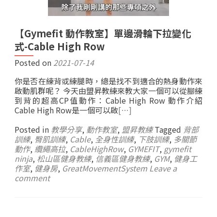
【Gymefit 動作教室】單邊滑輪下拉變化
式-Cable High Row
Posted on
2021-07-14
你是否在練背或練腿時，總是找不到適合的熱身動作來
啟動肌群呢？ 今天由盟昇教練來教大家一個可以從腳練
到背的超高CP值動作：Cable High Row 動作介紹
Cable High Row是一個可以啟
[…]
Posted in
教學分享
,
動作教室
,
盟昇教練
Tagged
背部
訓練
,
臀肌訓練
,
Cable
,
全身性訓練
,
下肢訓練
,
多關節
動作
,
纜繩高拉
,
CableHighRow
,
GYMEFIT
,
gymefit
ninja
,
松山區健身教練
,
信義區健身教練
,
GYM
,
健身工
作室
,
健身房
,
GreatMovementSystem
Leave a
comment