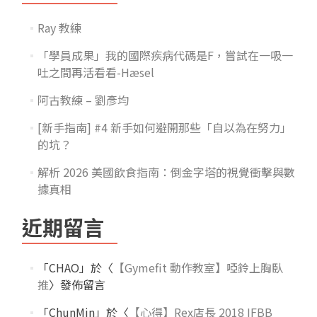
Ray 教練
「學員成果」我的國際疾病代碼是F，嘗試在一吸一
吐之間再活看看-Hæsel
阿古教練 – 劉彥均
[新手指南] #4 新手如何避開那些「自以為在努力」
的坑？
解析 2026 美國飲食指南：倒金字塔的視覺衝擊與數
據真相
近期留言
「
CHAO
」於〈
【Gymefit 動作教室】啞鈴上胸臥
推
〉發佈留言
「
ChunMin
」於〈
【心得】Rex店長 2018 IFBB