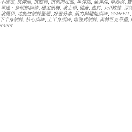
不穩定
,
抗伸展
,
抗旋轉
,
抗側向屈曲
,
半彈跳
,
全彈跳
,
單腳跳
,
雙
,
單邊、多關節訓練
,
穩定肌群
,
波士頓
,
健身
,
壺鈴
,
Jeff教練
,
深
克波羅伊
,
功能性訓練聖經
,
好書分享
,
肌力與體能訓練
,
GYMEFIT
,
下半身訓練
,
核心訓練
,
上半身訓練
,
增強式訓練
,
奧林匹克舉重
,
mment