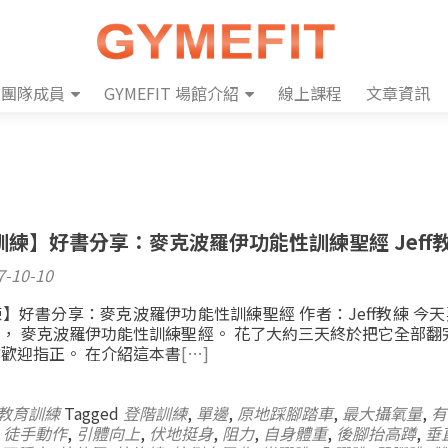
團隊成員
GYMEFIT 場館介紹
線上課程
文章資訊
練】好書分享：麥克波羅伊功能性訓練聖經 Jeff
7-10-10
】好書分享：麥克波羅伊功能性訓練聖經 作者：Jeff教練 今
， 麥克波羅伊功能性訓練聖經。 花了大約三天終於把它全部翻
歡迎指正。 在介紹這本書
[…]
教育訓練
Tagged
登階訓練
,
單邊
,
原地踩腳踏車
,
最大攝氧量
,
有
,
徒手動作
,
引體向上
,
伏地挺身
,
阻力
,
自身體重
,
後腳抬高蹲
,
垂