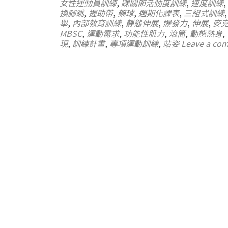
女性運動員訓練
,
踝關節活動度訓練
,
速度訓練
,
換腳跳
,
握助帶
,
藥球
,
週期化課表
,
三組式訓練
舉
,
內部教育訓練
,
靜態伸展
,
爆發力
,
伸展
,
麥
MBSC
,
運動需求
,
功能性肌力
,
滾筒
,
動態熱身
,
現
,
訓練計畫
,
專項運動訓練
,
站姿
Leave a co