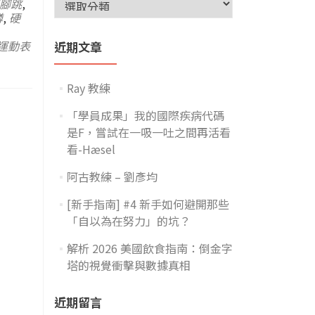
腳跳
,
蹲
,
硬
運動表
近期文章
Ray 教練
「學員成果」我的國際疾病代碼
是F，嘗試在一吸一吐之間再活看
看-Hæsel
阿古教練 – 劉彥均
[新手指南] #4 新手如何避開那些
「自以為在努力」的坑？
解析 2026 美國飲食指南：倒金字
塔的視覺衝擊與數據真相
近期留言