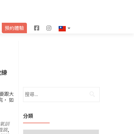
F
I
預約體驗
a
n
c
s
e
t
b
a
教練
o
g
o
r
天要跟大
完， 如
k
a
m
分類
氧訓
直跳
,