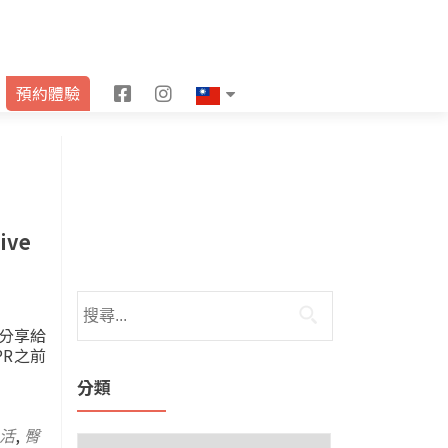
F
I
預約體驗
a
n
c
s
e
t
b
a
ve
o
g
o
r
分享給
k
a
PR之前
m
分類
活
,
臀