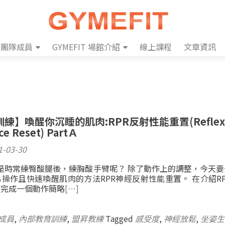
團隊成員
GYMEFIT 場館介紹
線上課程
文章資訊
練】喚醒你沉睡的肌肉:RPR反射性能重置(Reflexi
e Reset) PartＡ
1-03-30
是時常練臀酸腿後，練胸酸手臂呢？ 除了動作上的調整，今天要
操作且快速喚醒肌肉的方法RPR神經反射性能重置。 在介紹R
要完成一個動作簡略
[…]
成員
,
內部教育訓練
,
盟昇教練
Tagged
感受度
,
神經放鬆
,
坐姿生