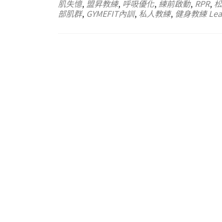
肌失憶
,
盟昇教練
,
呼吸優化
,
練前啟動
,
RPR
,
松
部肌群
,
GYMEFIT內訓
,
私人教練
,
健身教練
Lea