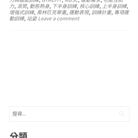
力
,
滾筒
,
動態熱身
,
下半身訓練
,
核心訓練
,
上半身訓練
,
增強式訓練
,
奧林匹克舉重
,
運動表現
,
訓練計畫
,
專項運
動訓練
,
站姿
Leave a comment
分類