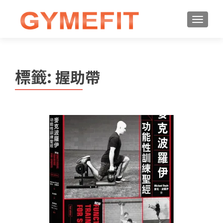
標籤:
握助帶