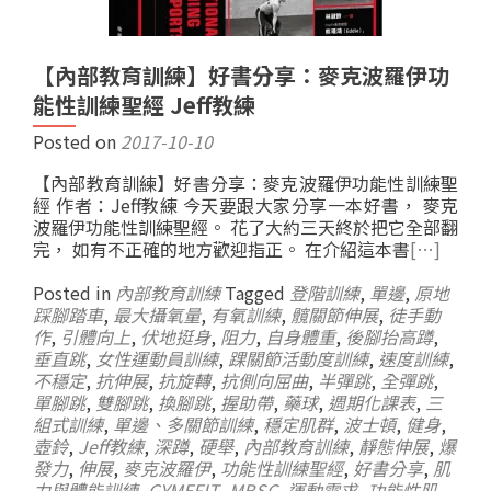
【內部教育訓練】好書分享：麥克波羅伊功
能性訓練聖經 Jeff教練
Posted on
2017-10-10
【內部教育訓練】好書分享：麥克波羅伊功能性訓練聖
經 作者：Jeff教練 今天要跟大家分享一本好書， 麥克
波羅伊功能性訓練聖經。 花了大約三天終於把它全部翻
完， 如有不正確的地方歡迎指正。 在介紹這本書
[…]
Posted in
內部教育訓練
Tagged
登階訓練
,
單邊
,
原地
踩腳踏車
,
最大攝氧量
,
有氧訓練
,
髖關節伸展
,
徒手動
作
,
引體向上
,
伏地挺身
,
阻力
,
自身體重
,
後腳抬高蹲
,
垂直跳
,
女性運動員訓練
,
踝關節活動度訓練
,
速度訓練
,
不穩定
,
抗伸展
,
抗旋轉
,
抗側向屈曲
,
半彈跳
,
全彈跳
,
單腳跳
,
雙腳跳
,
換腳跳
,
握助帶
,
藥球
,
週期化課表
,
三
組式訓練
,
單邊、多關節訓練
,
穩定肌群
,
波士頓
,
健身
,
壺鈴
,
Jeff教練
,
深蹲
,
硬舉
,
內部教育訓練
,
靜態伸展
,
爆
發力
,
伸展
,
麥克波羅伊
,
功能性訓練聖經
,
好書分享
,
肌
力與體能訓練
,
GYMEFIT
,
MBSC
,
運動需求
,
功能性肌