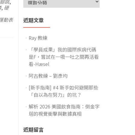
腳跳
,
蹲
,
硬
運動表
近期文章
Ray 教練
「學員成果」我的國際疾病代碼
是F，嘗試在一吸一吐之間再活看
看-Hæsel
阿古教練 – 劉彥均
[新手指南] #4 新手如何避開那些
「自以為在努力」的坑？
解析 2026 美國飲食指南：倒金字
塔的視覺衝擊與數據真相
近期留言