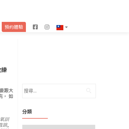
F
I
預約體驗
a
n
c
s
e
t
b
a
教練
o
g
o
r
天要跟大
完， 如
k
a
m
分類
氧訓
直跳
,