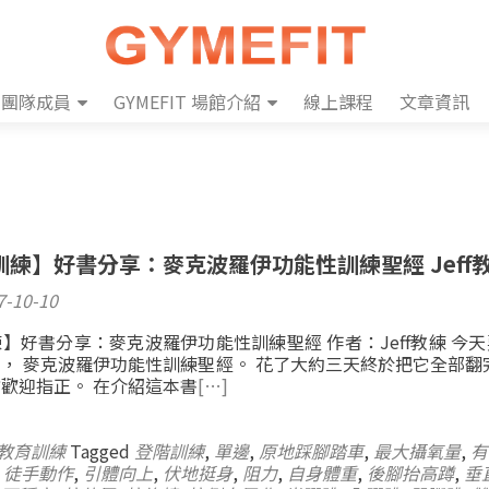
團隊成員
GYMEFIT 場館介紹
線上課程
文章資訊
練】好書分享：麥克波羅伊功能性訓練聖經 Jeff
7-10-10
】好書分享：麥克波羅伊功能性訓練聖經 作者：Jeff教練 今
， 麥克波羅伊功能性訓練聖經。 花了大約三天終於把它全部翻
歡迎指正。 在介紹這本書
[…]
教育訓練
Tagged
登階訓練
,
單邊
,
原地踩腳踏車
,
最大攝氧量
,
有
,
徒手動作
,
引體向上
,
伏地挺身
,
阻力
,
自身體重
,
後腳抬高蹲
,
垂