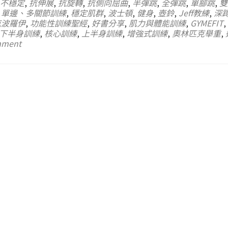
不穩定
,
抗伸展
,
抗旋轉
,
抗側向屈曲
,
半彈跳
,
全彈跳
,
單腳跳
,
雙
,
單邊、多關節訓練
,
穩定肌群
,
波士頓
,
健身
,
壺鈴
,
Jeff教練
,
深
克波羅伊
,
功能性訓練聖經
,
好書分享
,
肌力與體能訓練
,
GYMEFIT
,
下半身訓練
,
核心訓練
,
上半身訓練
,
增強式訓練
,
奧林匹克舉重
,
mment