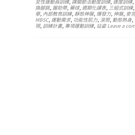
女性運動員訓練
,
踝關節活動度訓練
,
速度訓練
,
換腳跳
,
握助帶
,
藥球
,
週期化課表
,
三組式訓練
舉
,
內部教育訓練
,
靜態伸展
,
爆發力
,
伸展
,
麥
MBSC
,
運動需求
,
功能性肌力
,
滾筒
,
動態熱身
,
現
,
訓練計畫
,
專項運動訓練
,
站姿
Leave a co