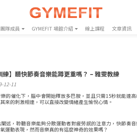
團隊成員
GYMEFIT 場館介紹
線上課程
文章資訊
訓練】聽快節奏音樂能蹲更重嗎？ – 雅雯教練
9-12-11
音樂的催化下，腦中會開始釋放多巴胺，並且只需15秒就能達高
如其來的刺激相連，可以直接改變情緒產生愉悅心情。
點闡述，聆聽音樂能夠分散運動者對疲勞感的注意力，快節奏音
無氧運動表現，然而音樂真的有這麼神奇的效果嗎？