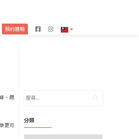
F
I
預約體驗
a
n
c
s
e
t
b
a
o
g
o
r
峰，周
k
a
m
分類
樂更可