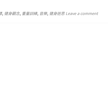
蹲
,
健身觀念
,
重量訓練
,
音樂
,
健身迷思
Leave a comment