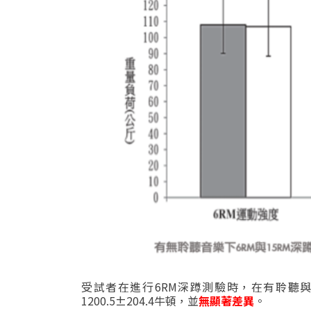
受試者在進行
6RM
深蹲測驗時，在有聆聽
1200.5±204.4
牛頓，並
無顯著差異
。