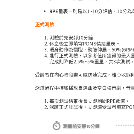
RPE
量表
－則是以
1~10
分評估，
10
分為
正式測驗
測驗前先安靜
10
分鐘。
休息後立即填寫
POMS
情緒量表。
暖身動作為慢跑、動態伸展、
50%(6RM
進行正式測驗，以參考值所獲得的最大
完成則降低
2.5%~5%
重量，共
3
次測試
受試者在向心階段盡可能快速完成，離心收縮
深蹲過程中持續播放自選曲及空白檔音樂，音
每次測試結束後會立即詢問
RPE
數值。
深蹲正式測試後，立即讓受試者填寫
PO