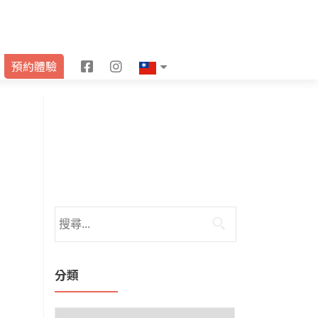
F
I
預約體驗
a
n
c
s
e
t
b
a
o
g
o
r
k
a
m
分類