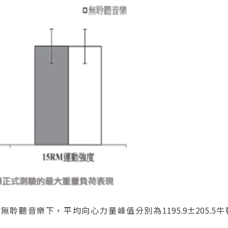
與無聆聽音樂下，平均向心力量
峰值分別為
1195.9
±205.5
牛