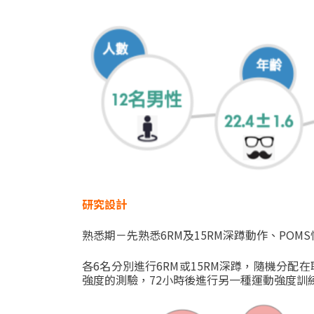
研究設計
熟悉期－先熟悉
6RM
及
15RM
深蹲動作、
POMS
各
6
名分別進行
6RM
或
15RM
深蹲，隨機分配在
強度的測驗，
72
小時後進行另一種運動強度訓