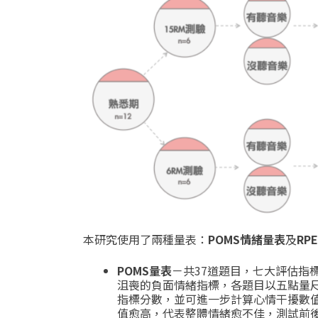
本研究使用了兩種量表：
POMS
情緒量表
及
RPE
POMS
量表
－共
37
道題目，七大評估指
沮喪的負面情緒指標，各題目以五點量
指標分數，並可進一步計算心情干擾數
值愈高，代表整體情緒愈不佳，測試前