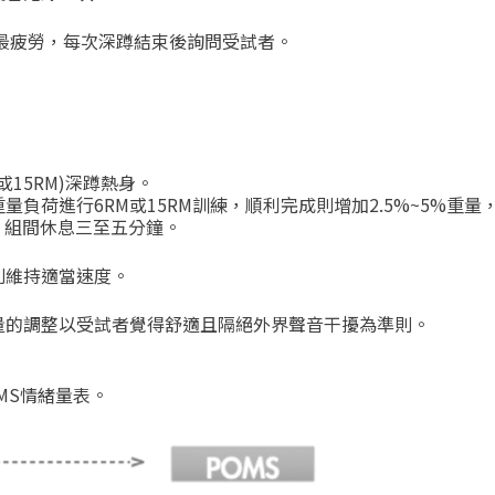
最疲勞，每次深蹲結束後詢問受試者。
或
15RM)
深蹲熱身。
重量負荷進行
6RM
或
15RM
訓練，順利完成則增加
2.5%~5%
重量
，組間休息三至五分鐘。
則維持適當速度。
量的調整以受試者覺得舒適且隔絕外界聲音干擾為準則。
MS
情緒量表。