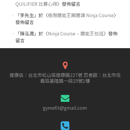
QUILIFIER 比賽心得
〉發佈留言
「
李先生
」於〈
極限體能王團體課 Ninja Course
〉
發佈留言
「
陳泓潤
」於〈
Ninja Course – 體能王包班
〉發佈
留言
健康店：台北市松山區健康路227號 忍者館：台北市信
義區基隆路一段25號1樓
gymefit@gmail.com