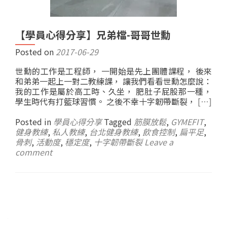
【學員心得分享】兄弟檔-哥哥世勳
Posted on
2017-06-29
世勳的工作是工程師， 一開始是先上團體課程， 後來
和弟弟一起上一對二教練課， 讓我們看看世勳怎麼說：
我的工作是屬於高工時、久坐， 肥肚子屁股那一種，
學生時代有打籃球習慣。 之後不幸十字韌帶斷裂，
[…]
Posted in
學員心得分享
Tagged
筋膜放鬆
,
GYMEFIT
,
健身教練
,
私人教練
,
台北健身教練
,
飲食控制
,
扁平足
,
骨刺
,
活動度
,
穩定度
,
十字韌帶斷裂
Leave a
comment