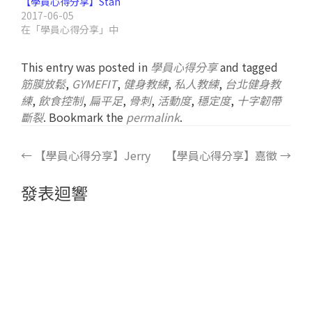
【學員心得分享】Stan
2017-06-05
在「學員心得分享」中
This entry was posted in
學員心得分享
and tagged
筋膜放鬆
,
GYMEFIT
,
健身教練
,
私人教練
,
台北健身教
練
,
飲食控制
,
扁平足
,
骨刺
,
活動度
,
穩定度
,
十字韌帶
斷裂
. Bookmark the
permalink
.
←
【學員心得分享】Jerry
【學員心得分享】嘉徵
→
發表迴響