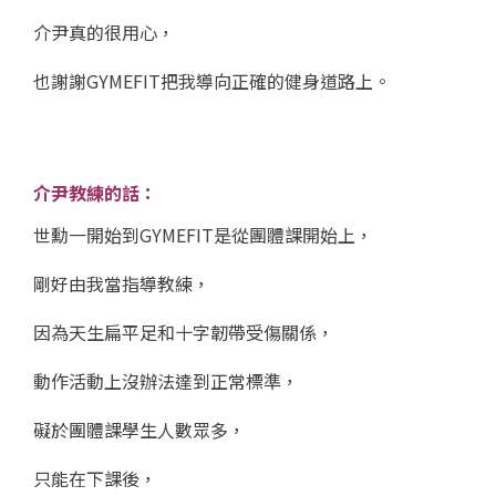
介尹真的很用心，
也謝謝GYMEFIT把我導向正確的健身道路上。
介尹教練的話：
世勳一開始到GYMEFIT是從團體課開始上，
剛好由我當指導教練，
因為天生扁平足和十字韌帶受傷關係，
動作活動上沒辦法達到正常標準，
礙於團體課學生人數眾多，
只能在下課後，