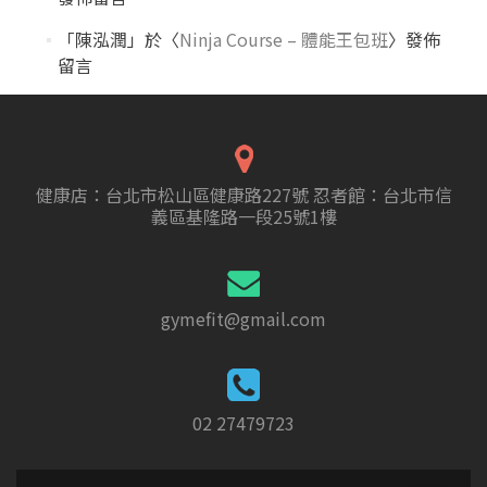
「
陳泓潤
」於〈
Ninja Course – 體能王包班
〉發佈
留言
健康店：台北市松山區健康路227號 忍者館：台北市信
義區基隆路一段25號1樓
gymefit@gmail.com
02 27479723