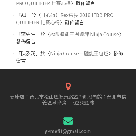
PRO QUILIFIER 比賽心得
〉發佈留言
「
AJ
」於〈
【心得】Rex店長 2018 IFBB PRO
QUILIFIER 比賽心得
〉發佈留言
「
李先生
」於〈
極限體能王團體課 Ninja Course
〉
發佈留言
「
陳泓潤
」於〈
Ninja Course – 體能王包班
〉發佈
留言
健康店：台北市松山區健康路227號 忍者館：台北市信
義區基隆路一段25號1樓
gymefit@gmail.com