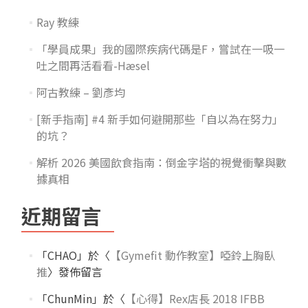
Ray 教練
「學員成果」我的國際疾病代碼是F，嘗試在一吸一
吐之間再活看看-Hæsel
阿古教練 – 劉彥均
[新手指南] #4 新手如何避開那些「自以為在努力」
的坑？
解析 2026 美國飲食指南：倒金字塔的視覺衝擊與數
據真相
近期留言
「
CHAO
」於〈
【Gymefit 動作教室】啞鈴上胸臥
推
〉發佈留言
「
ChunMin
」於〈
【心得】Rex店長 2018 IFBB