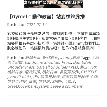
【Gymefit 動作教室】站姿槓鈴肩推
Posted on
2021-07-14
站姿槓鈴肩推是非常好的上肢訓練動作， 不管你是專項
訓練或健美式訓練，都非常適合做這個訓練動作。 那麼
站姿肩推有甚麼小技巧呢？快讓帥老闆Jimmy教我們上
肢必練動作：站姿槓鈴肩推吧！ 動作介紹 站姿槓鈴
[…]
Posted in
教學分享
,
動作教室
,
Jimmy教練
Tagged
地
雷管肩推
,
Landmine Shoulder Press
,
DumbBell
Shoulder Press
,
BarBell Shoulder Press
,
倒立
,
TRX
槓鈴肩推
,
啞鈴肩推
,
槓鈴肩推
,
多關節動作
,
GYMEFIT
,
gymefit ninja
,
松山區健身教練
,
信義區健身教練
,
GYM
,
健身工作室
,
舉重
,
健身房
,
肩關節活動度
,
GreatMovementSystem
Leave a comment