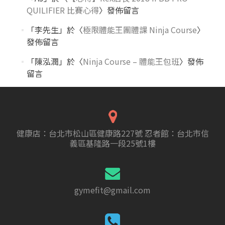
QUILIFIER 比賽心得
〉發佈留言
「
李先生
」於〈
極限體能王團體課 Ninja Course
〉
發佈留言
「
陳泓潤
」於〈
Ninja Course – 體能王包班
〉發佈
留言
健康店：台北市松山區健康路227號 忍者館：台北市信
義區基隆路一段25號1樓
gymefit@gmail.com