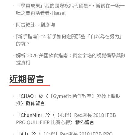
「學員成果」我的國際疾病代碼是F，嘗試在一吸一
吐之間再活看看-Hæsel
阿古教練 – 劉彥均
[新手指南] #4 新手如何避開那些「自以為在努力」
的坑？
解析 2026 美國飲食指南：倒金字塔的視覺衝擊與數
據真相
近期留言
「
CHAO
」於〈
【Gymefit 動作教室】啞鈴上胸臥
推
〉發佈留言
「
ChunMin
」於〈
【心得】Rex店長 2018 IFBB
PRO QUILIFIER 比賽心得
〉發佈留言
「
AJ
」於〈
【心得】Rex店長 2018 IFBB PRO