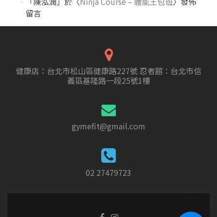
「
陳泓潤
」於〈
Ninja Course – 體能王包班
〉發佈
留言
健康店：台北市松山區健康路227號 忍者館：台北市信
義區基隆路一段25號1樓
gymefit@gmail.com
02 27479723