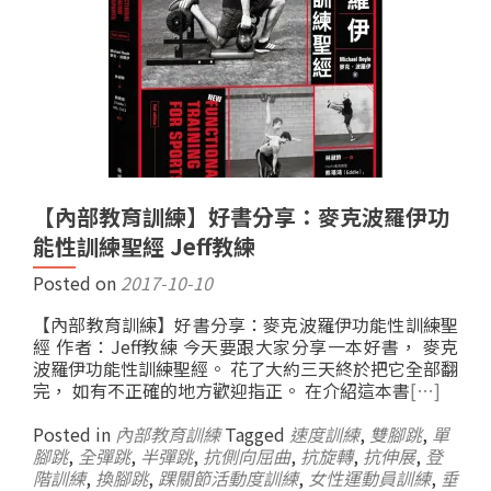
【內部教育訓練】好書分享：麥克波羅伊功
能性訓練聖經 Jeff教練
Posted on
2017-10-10
【內部教育訓練】好書分享：麥克波羅伊功能性訓練聖
經 作者：Jeff教練 今天要跟大家分享一本好書， 麥克
波羅伊功能性訓練聖經。 花了大約三天終於把它全部翻
完， 如有不正確的地方歡迎指正。 在介紹這本書
[…]
Posted in
內部教育訓練
Tagged
速度訓練
,
雙腳跳
,
單
腳跳
,
全彈跳
,
半彈跳
,
抗側向屈曲
,
抗旋轉
,
抗伸展
,
登
階訓練
,
換腳跳
,
踝關節活動度訓練
,
女性運動員訓練
,
垂