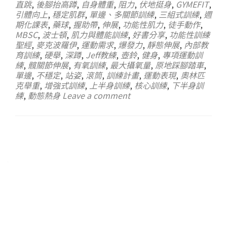
直跳
,
後腳抬高蹲
,
自身體重
,
阻力
,
伏地挺身
,
GYMEFIT
,
引體向上
,
穩定肌群
,
單邊、多關節訓練
,
三組式訓練
,
週
期化課表
,
藥球
,
握助帶
,
伸展
,
功能性肌力
,
徒手動作
,
MBSC
,
波士頓
,
肌力與體能訓練
,
好書分享
,
功能性訓練
聖經
,
麥克波羅伊
,
運動需求
,
爆發力
,
靜態伸展
,
內部教
育訓練
,
硬舉
,
深蹲
,
Jeff教練
,
壺鈴
,
健身
,
專項運動訓
練
,
髖關節伸展
,
有氧訓練
,
最大攝氧量
,
原地踩腳踏車
,
單邊
,
不穩定
,
站姿
,
滾筒
,
訓練計畫
,
運動表現
,
奧林匹
克舉重
,
增強式訓練
,
上半身訓練
,
核心訓練
,
下半身訓
練
,
動態熱身
Leave a comment