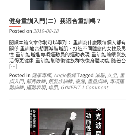
健身重訓入門(二）我適合重訓嗎？
Posted on
2019-08-18
閱讀本篇文章你將可以學到： 重訓為什麼跟每個人都有
關係 重訓適合想要減脂增肌、打造不同體態的女性及男
性 重訓能增進專項運動員的運動表現 重訓能讓銀髮族
活得更健康 重訓能幫助復健族群恢復身體功能 隨著台
[…]
Posted in
健康專欄
,
Angie教練
Tagged
減脂
,
久坐
,
重
訓入門
,
郁秀教練
,
銀髮族訓練
,
復健
,
重量訓練
,
專項運
動訓練
,
運動表現
,
增肌
,
GYMEFIT
1 Comment