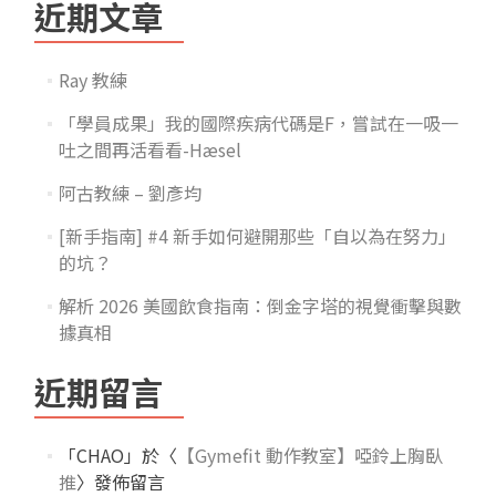
近期文章
Ray 教練
「學員成果」我的國際疾病代碼是F，嘗試在一吸一
吐之間再活看看-Hæsel
阿古教練 – 劉彥均
[新手指南] #4 新手如何避開那些「自以為在努力」
的坑？
解析 2026 美國飲食指南：倒金字塔的視覺衝擊與數
據真相
近期留言
「
CHAO
」於〈
【Gymefit 動作教室】啞鈴上胸臥
推
〉發佈留言