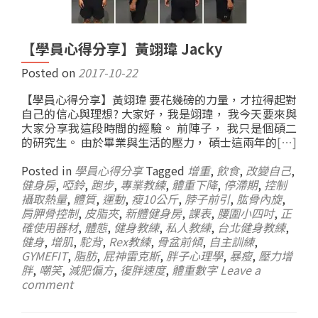
【學員心得分享】黃翊瑋 Jacky
Posted on
2017-10-22
【學員心得分享】黃翊瑋 要花幾磅的力量，才拉得起對
自己的信心與理想? 大家好，我是翊瑋， 我今天要來與
大家分享我這段時間的經驗。 前陣子， 我只是個碩二
的研究生。 由於畢業與生活的壓力， 碩士這兩年的
[…]
Posted in
學員心得分享
Tagged
增重
,
飲食
,
改變自己
,
健身房
,
啞鈴
,
跑步
,
專業教練
,
體重下降
,
停滯期
,
控制
攝取熱量
,
體質
,
運動
,
瘦10公斤
,
脖子前引
,
肱骨內旋
,
肩胛骨控制
,
皮脂夾
,
新體健身房
,
課表
,
腰圍小四吋
,
正
確使用器材
,
體態
,
健身教練
,
私人教練
,
台北健身教練
,
健身
,
增肌
,
駝背
,
Rex教練
,
骨盆前傾
,
自主訓練
,
GYMEFIT
,
脂肪
,
屁神雷克斯
,
胖子心理學
,
暴瘦
,
壓力增
胖
,
嘲笑
,
減肥偏方
,
復胖速度
,
體重數字
Leave a
comment