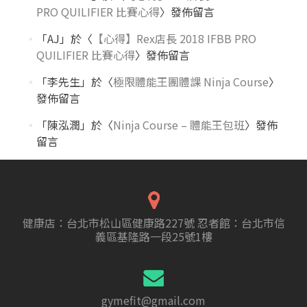
PRO QUILIFIER 比賽心得
〉發佈留言
「
AJ
」於〈
【心得】Rex店長 2018 IFBB PRO
QUILIFIER 比賽心得
〉發佈留言
「
李先生
」於〈
極限體能王團體課 Ninja Course
〉
發佈留言
「
陳泓潤
」於〈
Ninja Course – 體能王包班
〉發佈
留言
健康店：台北市松山區健康路227號 忍者館：台北市信
義區基隆路一段25號1樓
gymefit@gmail.com