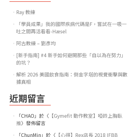
Ray 教練
「學員成果」我的國際疾病代碼是F，嘗試在一吸一
吐之間再活看看-Hæsel
阿古教練 – 劉彥均
[新手指南] #4 新手如何避開那些「自以為在努力」
的坑？
解析 2026 美國飲食指南：倒金字塔的視覺衝擊與數
據真相
近期留言
「
CHAO
」於〈
【Gymefit 動作教室】啞鈴上胸臥
推
〉發佈留言
「
ChunMin
」於〈
【心得】Rex店長 2018 IFBB