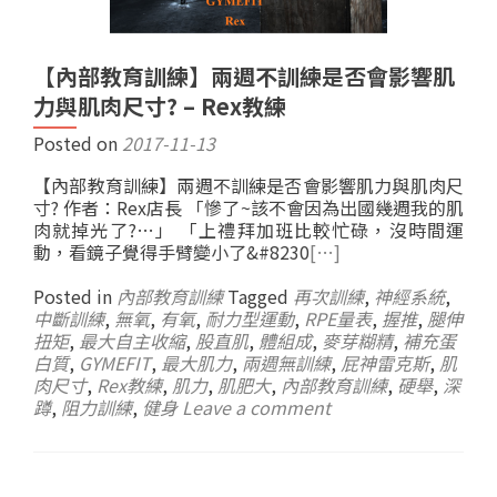
【內部教育訓練】兩週不訓練是否會影響肌
力與肌肉尺寸? – Rex教練
Posted on
2017-11-13
【內部教育訓練】兩週不訓練是否會影響肌力與肌肉尺
寸? 作者：Rex店長 「慘了~該不會因為出國幾週我的肌
肉就掉光了?…」 「上禮拜加班比較忙碌，沒時間運
動，看鏡子覺得手臂變小了&#8230
[…]
Posted in
內部教育訓練
Tagged
再次訓練
,
神經系統
,
中斷訓練
,
無氧
,
有氧
,
耐力型運動
,
RPE量表
,
握推
,
腿伸
扭矩
,
最大自主收縮
,
股直肌
,
體組成
,
麥芽糊精
,
補充蛋
白質
,
GYMEFIT
,
最大肌力
,
兩週無訓練
,
屁神雷克斯
,
肌
肉尺寸
,
Rex教練
,
肌力
,
肌肥大
,
內部教育訓練
,
硬舉
,
深
蹲
,
阻力訓練
,
健身
Leave a comment