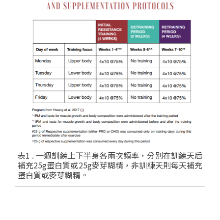
表1 . 一週訓練上下半身各兩次頻率，分別在訓練天后
補充25g蛋白質或25g麥芽糊精，非訓練天則每天補充
蛋白質或麥芽糊精。