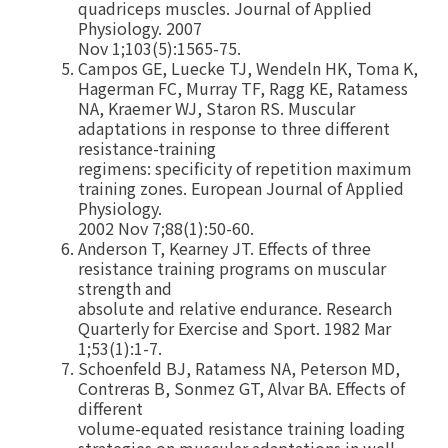
quadriceps muscles. Journal of Applied
Physiology. 2007
Nov 1;103(5):1565-75.
Campos GE, Luecke TJ, Wendeln HK, Toma K,
Hagerman FC, Murray TF, Ragg KE, Ratamess
NA, Kraemer WJ, Staron RS. Muscular
adaptations in response to three different
resistance-training
regimens: specificity of repetition maximum
training zones. European Journal of Applied
Physiology.
2002 Nov 7;88(1):50-60.
Anderson T, Kearney JT. Effects of three
resistance training programs on muscular
strength and
absolute and relative endurance. Research
Quarterly for Exercise and Sport. 1982 Mar
1;53(1):1-7.
Schoenfeld BJ, Ratamess NA, Peterson MD,
Contreras B, Sonmez GT, Alvar BA. Effects of
different
volume-equated resistance training loading
strategies on muscular adaptations in well-