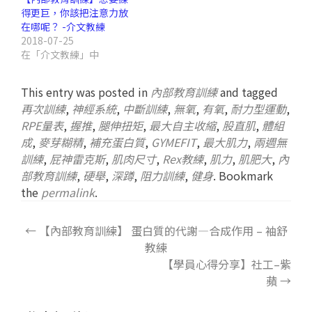
得更巨，你該把注意力放
在哪呢？ -介文教練
2018-07-25
在「介文教練」中
This entry was posted in
內部教育訓練
and tagged
再次訓練
,
神經系統
,
中斷訓練
,
無氧
,
有氧
,
耐力型運動
,
RPE量表
,
握推
,
腿伸扭矩
,
最大自主收縮
,
股直肌
,
體組
成
,
麥芽糊精
,
補充蛋白質
,
GYMEFIT
,
最大肌力
,
兩週無
訓練
,
屁神雷克斯
,
肌肉尺寸
,
Rex教練
,
肌力
,
肌肥大
,
內
部教育訓練
,
硬舉
,
深蹲
,
阻力訓練
,
健身
. Bookmark
the
permalink
.
←
【內部教育訓練】 蛋白質的代謝—合成作用 – 袖舒
教練
【學員心得分享】社工–紫
蘋
→