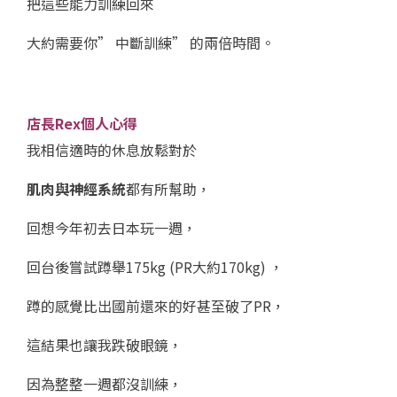
把這些能力訓練回來
大約需要你” 中斷訓練” 的兩倍時間。
店長Rex個人心得
我相信適時的休息放鬆對於
肌肉與神經系統
都有所幫助，
回想今年初去日本玩一週，
回台後嘗試蹲舉175kg (PR大約170kg) ，
蹲的感覺比出國前還來的好甚至破了PR，
這結果也讓我跌破眼鏡，
因為整整一週都沒訓練，