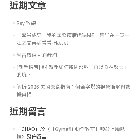
近期文章
Ray 教練
「學員成果」我的國際疾病代碼是F，嘗試在一吸一
吐之間再活看看-Hæsel
阿古教練 – 劉彥均
[新手指南] #4 新手如何避開那些「自以為在努力」
的坑？
解析 2026 美國飲食指南：倒金字塔的視覺衝擊與數
據真相
近期留言
「
CHAO
」於〈
【Gymefit 動作教室】啞鈴上胸臥
推
〉發佈留言