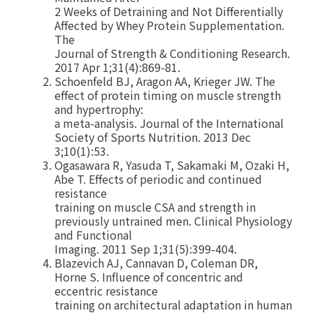
2 Weeks of Detraining and Not Differentially
Affected by Whey Protein Supplementation.
The
Journal of Strength & Conditioning Research.
2017 Apr 1;31(4):869-81.
Schoenfeld BJ, Aragon AA, Krieger JW. The
effect of protein timing on muscle strength
and hypertrophy:
a meta-analysis. Journal of the International
Society of Sports Nutrition. 2013 Dec
3;10(1):53.
Ogasawara R, Yasuda T, Sakamaki M, Ozaki H,
Abe T. Effects of periodic and continued
resistance
training on muscle CSA and strength in
previously untrained men. Clinical Physiology
and Functional
Imaging. 2011 Sep 1;31(5):399-404.
Blazevich AJ, Cannavan D, Coleman DR,
Horne S. Influence of concentric and
eccentric resistance
training on architectural adaptation in human