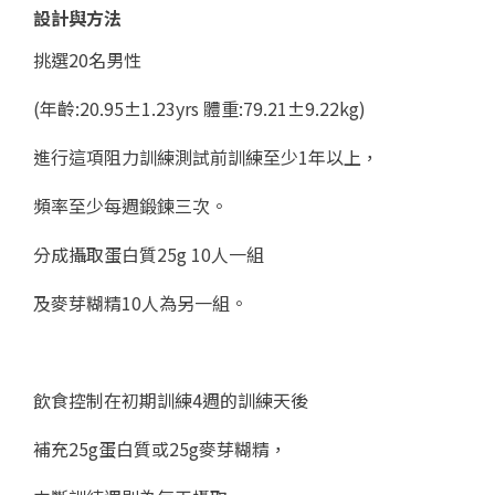
設計與方法
挑選20名男性
(年齡:20.95±1.23yrs 體重:79.21±9.22kg)
進行這項阻力訓練測試前訓練至少1年以上，
頻率至少每週鍛鍊三次。
分成攝取蛋白質25g 10人一組
及麥芽糊精10人為另一組。
飲食控制在初期訓練4週的訓練天後
補充25g蛋白質或25g麥芽糊精，