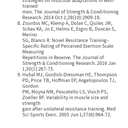
trained
men. The Journal of Strength & Conditioning
Research. 2014 Oct 1;28(10):2909-18.
Zourdos MC, Klemp A, Dolan C, Quiles JM,
Schau KA, Jo E, Helms E, Esgro B, Duncan S,
Merino
SG, Blanco R. Novel Resistance Training–
Specific Rating of Perceived Exertion Scale
Measuring
Repetitions in Reserve. The Journal of
Strength & Conditioning Research. 2016 Jan
1;30(1):267-75.
Hubal MJ, Gordish-Dressman HE, Thompson
PD, Price TB, Hoffman EP, Angelopoulos TJ,
Gordon
PM, Moyna NM, Pescatello LS, Visich PS,
Zoeller RF. Variability in muscle size and
strength
gain after unilateral resistance training. Med
Sci Sports Exerc. 2005 Jun 1;37(6):964-72.