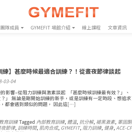
團隊成員
GYMEFIT 場館介紹
線上課程
文章資訊
訓練】甚麼時候最適合訓練？！從晝夜節律談起
8-03-04
的影響–從阻力訓練與激素談起 「甚麼時候訓練最有效？」、「
效？」 無論是剛開始訓練的新手，或是訓練有一定時段、想追求
，都會遇到類似的問題， 因此這
[…]
教育訓練
Tagged
內部教育訓練
,
體溫
,
抗分解
,
褪黑激素
,
睪固酮
晝夜節律
,
訓練時間
,
肌肉合成
,
GYMEFIT
,
阻力訓練
,
健身
,
ACE-C