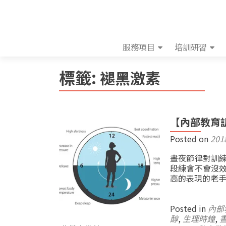
服務項目
培訓研習
標籤:
褪黑激素
【內部教育
Posted on
201
晝夜節律對訓練
段練會不會沒
高的表現的老手
Posted in
內部
醇
,
生理時鐘
,