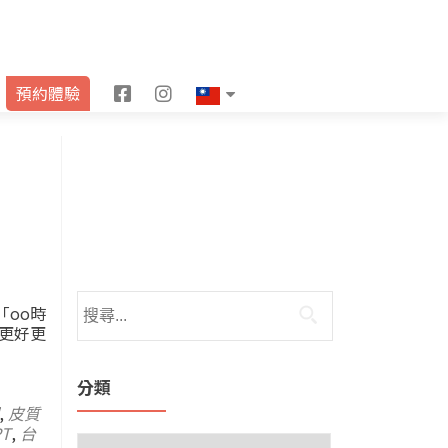
F
I
預約體驗
a
n
c
s
e
t
b
a
o
g
o
r
oo時
更好更
k
a
m
分類
,
皮質
PT
,
台