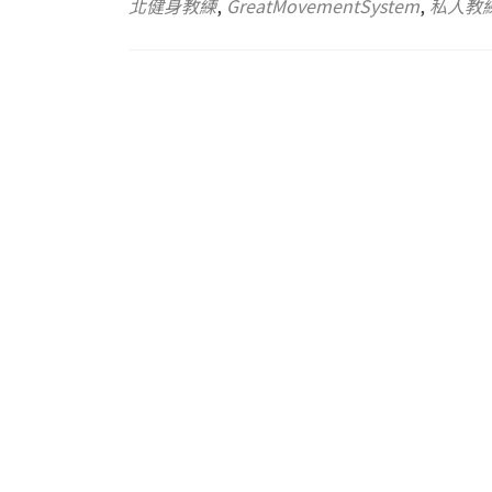
北健身教練
,
GreatMovementSystem
,
私人教