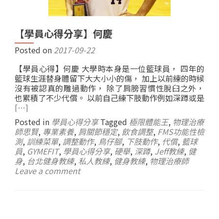
【學員心得分享】何慶
Posted on
2017-09-22
【學員心得】何慶 大學時本身是一位籃球員， 四年的
籃球生涯替身體留下大大小小的傷， 加上以前練的時候
沒有被認真的雕過動作， 除了肩膀習慣性脫臼之外，
也累積了不少代償。 以前自己練下肢動作例如深蹲或是
[…]
Posted in
學員心得分享
Tagged
極限體能王
,
物理治療
師思賢
,
專業素養
,
肩關節穩定
,
飲食調整
,
FMS功能性檢
測
,
訓練菜單
,
調整動作
,
鳥仔腳
,
下肢動作
,
代償
,
籃球
員
,
GYMEFIT
,
學員心得分享
,
硬舉
,
深蹲
,
Jeff教練
,
健
身
,
台北健身教練
,
私人教練
,
健身教練
,
物理治療師
Leave a comment