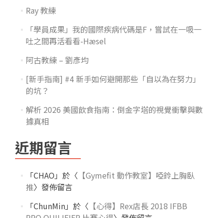
Ray 教練
「學員成果」我的國際疾病代碼是F，嘗試在一吸一
吐之間再活看看-Hæsel
阿古教練 – 劉彥均
[新手指南] #4 新手如何避開那些「自以為在努力」
的坑？
解析 2026 美國飲食指南：倒金字塔的視覺衝擊與數
據真相
近期留言
「
CHAO
」於〈
【Gymefit 動作教室】啞鈴上胸臥
推
〉發佈留言
「
ChunMin
」於〈
【心得】Rex店長 2018 IFBB
PRO QUILIFIER 比賽心得
〉發佈留言