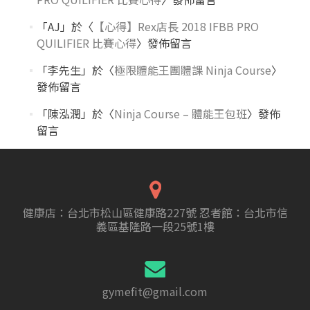
「
AJ
」於〈
【心得】Rex店長 2018 IFBB PRO
QUILIFIER 比賽心得
〉發佈留言
「
李先生
」於〈
極限體能王團體課 Ninja Course
〉
發佈留言
「
陳泓潤
」於〈
Ninja Course – 體能王包班
〉發佈
留言
健康店：台北市松山區健康路227號 忍者館：台北市信
義區基隆路一段25號1樓
gymefit@gmail.com