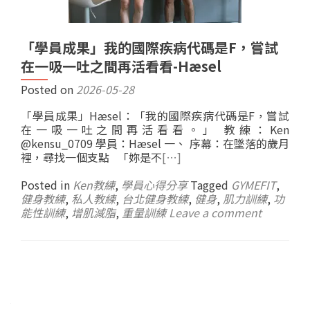
「學員成果」我的國際疾病代碼是F，嘗試
在一吸一吐之間再活看看-Hæsel
Posted on
2026-05-28
「學員成果」Hæsel：「我的國際疾病代碼是F，嘗試
在一吸一吐之間再活看看。」 教練：Ken
@kensu_0709 學員：Hæsel 一、 序幕：在墜落的歲月
裡，尋找一個支點 「妳是不
[…]
Posted in
Ken教練
,
學員心得分享
Tagged
GYMEFIT
,
健身教練
,
私人教練
,
台北健身教練
,
健身
,
肌力訓練
,
功
能性訓練
,
增肌減脂
,
重量訓練
Leave a comment