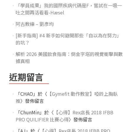
「學員成果」我的國際疾病代碼是F，嘗試在一吸一
吐之間再活看看-Hæsel
阿古教練 – 劉彥均
[新手指南] #4 新手如何避開那些「自以為在努力」
的坑？
解析 2026 美國飲食指南：倒金字塔的視覺衝擊與數
據真相
近期留言
「
CHAO
」於〈
【Gymefit 動作教室】啞鈴上胸臥
推
〉發佈留言
「
ChunMin
」於〈
【心得】Rex店長 2018 IFBB
PRO QUILIFIER 比賽心得
〉發佈留言
「
AJ
」於〈
【心得】Rex店長 2018 IFBB PRO