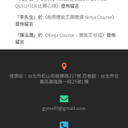
QUILIFIER 比賽心得
〉發佈留言
「
李先生
」於〈
極限體能王團體課 Ninja Course
〉
發佈留言
「
陳泓潤
」於〈
Ninja Course – 體能王包班
〉發佈
留言
健康店：台北市松山區健康路227號 忍者館：台北市信
義區基隆路一段25號1樓
gymefit@gmail.com